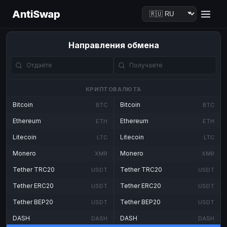
AntiSwap
Направления обмена
КРИПТОВАЛЮТА
Bitcoin
Bitcoin
BTC
BTC
Ethereum
Ethereum
ETH
ETH
Litecoin
Litecoin
LTC
LTC
Monero
Monero
XMR
XMR
Tether TRC20
Tether TRC20
USDT
USDT
Tether ERC20
Tether ERC20
USDT
USDT
Tether BEP20
Tether BEP20
USDT
USDT
DASH
DASH
DASH
DASH