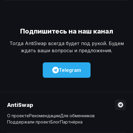
Наличные
Наличные
USD
USD
Наличные
Наличные
KZT
KZT
Подпишитесь на наш канал
Тогда AntiSwap всегда будет под рукой. Будем
ждать ваши вопросы и предложения.
Telegram
AntiSwap
О проекте
Рекомендации
Для обменников
Поддержали проект
Блог
Партнёрка