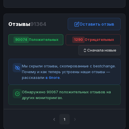
ЮMoney
ЮMoney
RUB
RUB
БАЛАНСЫ КРИПТОБИРЖ
Отзывы
91364
Binance
Binance
Оставить отзыв
RUB
RUB
ИНТЕРНЕТ БАНКИНГ
90074
Положительных
1290
Отрицательных
СБЕР
СБЕР
RUB
RUB
Сначала новые
Альфа-Банк
Альфа-Банк
RUB
RUB
Райффайзен
Райффайзен
RUB
RUB
Мы скрыли отзывы, скопированные с bestchange.
ВТБ
ВТБ
RUB
RUB
Почему и как теперь устроены наши отзывы —
рассказали
в блоге
.
Т-Банк
Т-Банк
RUB
RUB
ДЕНЕЖНЫЕ ПЕРЕВОДЫ
Обнаружено 90067 положительных отзывов на
других мониторингах.
ЗК
ЗК
USD
USD
WU
WU
USD
USD
НАЛИЧНЫЕ ДЕНЬГИ
1
Наличные
Наличные
RUB
RUB