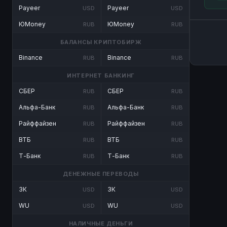
Payeer
Payeer
USD
USD
ЮMoney
ЮMoney
RUB
RUB
БАЛАНСЫ КРИПТОБИРЖ
Binance
Binance
RUB
RUB
ИНТЕРНЕТ БАНКИНГ
СБЕР
СБЕР
RUB
RUB
Альфа-Банк
Альфа-Банк
RUB
RUB
Райффайзен
Райффайзен
RUB
RUB
ВТБ
ВТБ
RUB
RUB
Т-Банк
Т-Банк
RUB
RUB
ДЕНЕЖНЫЕ ПЕРЕВОДЫ
ЗК
ЗК
USD
USD
WU
WU
USD
USD
НАЛИЧНЫЕ ДЕНЬГИ