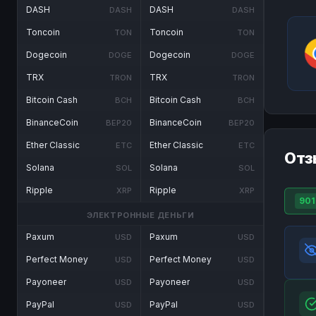
DASH
DASH
DASH
DASH
Toncoin
Toncoin
TON
TON
Dogecoin
Dogecoin
DOGE
DOGE
TRX
TRX
TRON
TRON
Bitcoin Cash
Bitcoin Cash
BCH
BCH
BinanceCoin
BinanceCoin
BEP20
BEP20
Ether Classic
Ether Classic
ETC
ETC
Отз
Solana
Solana
SOL
SOL
Ripple
Ripple
XRP
XRP
901
ЭЛЕКТРОННЫЕ ДЕНЬГИ
Paxum
Paxum
USD
USD
Perfect Money
Perfect Money
USD
USD
Payoneer
Payoneer
USD
USD
PayPal
PayPal
USD
USD