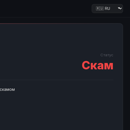
Статус
Скам
 скамом