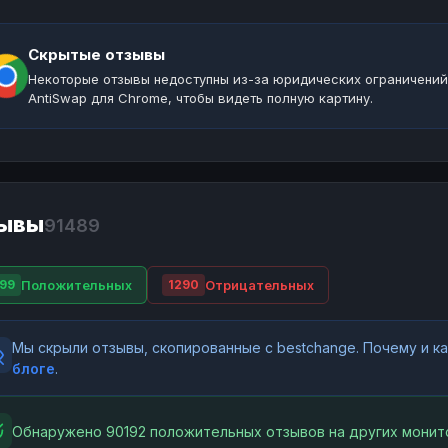
Скрытые отзывы
Некоторые отзывы недоступны из-за юридических ограничений
AntiSwap для Chrome, чтобы видеть полную картину.
ывы
91489
Положительных
Отрицательных
99
1290
Мы скрыли отзывы, скопированные с bestchange. Почему и 
блоге
.
Обнаружено 90192 положительных отзывов на других монит