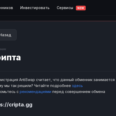
Сервисы
нников
Инвестировать
NEW
Назад
ник
ипта
истрация AntiSwap считает, что данный обменник занимается
у мы так решили? Читайте подробнее
здесь
комьтесь с
рекомендациями
перед совершением обмена
s://cripta.gg