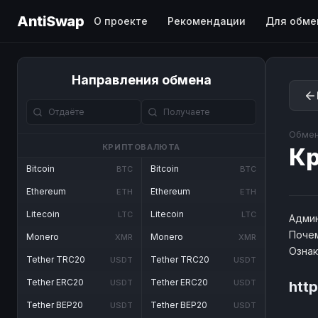
AntiSwap
О проекте
Рекомендации
Для обме
Направления обмена
Обмен
КРИПТОВАЛЮТА
Кр
Bitcoin
Bitcoin
BTC
BTC
Ethereum
Ethereum
ETH
ETH
Litecoin
Litecoin
LTC
LTC
Админ
Почем
Monero
Monero
XMR
XMR
Озна
Tether TRC20
Tether TRC20
USDT
USDT
Tether ERC20
Tether ERC20
USDT
USDT
http
Tether BEP20
Tether BEP20
USDT
USDT