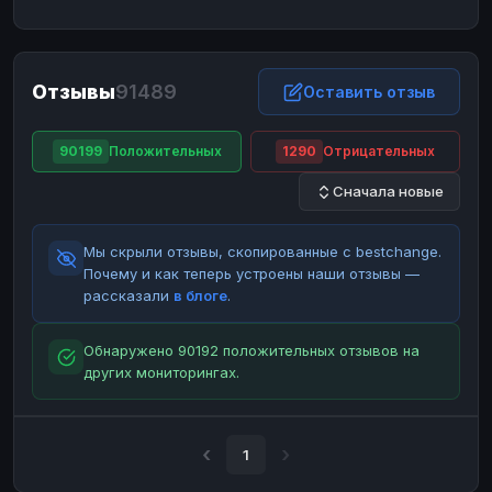
ЮMoney
ЮMoney
RUB
RUB
БАЛАНСЫ КРИПТОБИРЖ
Отзывы
91489
Binance
Binance
Оставить отзыв
RUB
RUB
ИНТЕРНЕТ БАНКИНГ
90199
Положительных
1290
Отрицательных
СБЕР
СБЕР
RUB
RUB
Сначала новые
Альфа-Банк
Альфа-Банк
RUB
RUB
Райффайзен
Райффайзен
RUB
RUB
Мы скрыли отзывы, скопированные с bestchange.
ВТБ
ВТБ
RUB
RUB
Почему и как теперь устроены наши отзывы —
рассказали
в блоге
.
Т-Банк
Т-Банк
RUB
RUB
ДЕНЕЖНЫЕ ПЕРЕВОДЫ
Обнаружено 90192 положительных отзывов на
других мониторингах.
ЗК
ЗК
USD
USD
WU
WU
USD
USD
НАЛИЧНЫЕ ДЕНЬГИ
1
Наличные
Наличные
RUB
RUB