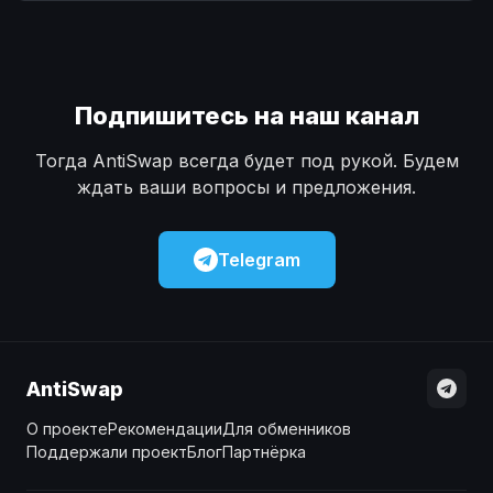
Наличные
Наличные
USD
USD
Наличные
Наличные
KZT
KZT
Подпишитесь на наш канал
Тогда AntiSwap всегда будет под рукой. Будем
ждать ваши вопросы и предложения.
Telegram
AntiSwap
О проекте
Рекомендации
Для обменников
Поддержали проект
Блог
Партнёрка