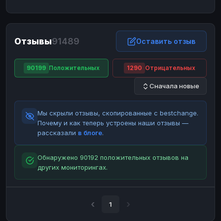
ЮMoney
ЮMoney
RUB
RUB
БАЛАНСЫ КРИПТОБИРЖ
Отзывы
91489
Binance
Binance
Оставить отзыв
RUB
RUB
ИНТЕРНЕТ БАНКИНГ
90199
Положительных
1290
Отрицательных
СБЕР
СБЕР
RUB
RUB
Сначала новые
Альфа-Банк
Альфа-Банк
RUB
RUB
Райффайзен
Райффайзен
RUB
RUB
Мы скрыли отзывы, скопированные с bestchange.
ВТБ
ВТБ
RUB
RUB
Почему и как теперь устроены наши отзывы —
рассказали
в блоге
.
Т-Банк
Т-Банк
RUB
RUB
ДЕНЕЖНЫЕ ПЕРЕВОДЫ
Обнаружено 90192 положительных отзывов на
других мониторингах.
ЗК
ЗК
USD
USD
WU
WU
USD
USD
НАЛИЧНЫЕ ДЕНЬГИ
1
Наличные
Наличные
RUB
RUB