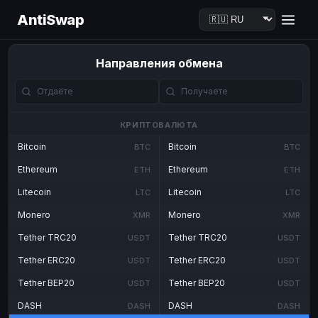
AntiSwap
Направления обмена
КРИПТОВАЛЮТА
Bitcoin
Bitcoin
BTC
BTC
Ethereum
Ethereum
ETH
ETH
Litecoin
Litecoin
LTC
LTC
Monero
Monero
XMR
XMR
Tether TRC20
Tether TRC20
USDT
USDT
Tether ERC20
Tether ERC20
USDT
USDT
Tether BEP20
Tether BEP20
USDT
USDT
DASH
DASH
DASH
DASH