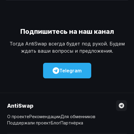
Наличные
Наличные
USD
USD
Наличные
Наличные
KZT
KZT
Подпишитесь на наш канал
Тогда AntiSwap всегда будет под рукой. Будем
ждать ваши вопросы и предложения.
Telegram
AntiSwap
О проекте
Рекомендации
Для обменников
Поддержали проект
Блог
Партнёрка