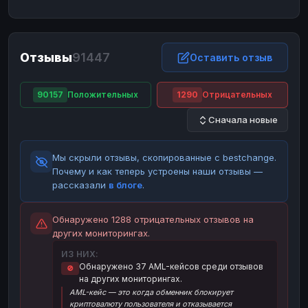
ЮMoney
ЮMoney
RUB
RUB
БАЛАНСЫ КРИПТОБИРЖ
Отзывы
91447
Binance
Binance
Оставить отзыв
RUB
RUB
ИНТЕРНЕТ БАНКИНГ
90157
Положительных
1290
Отрицательных
СБЕР
СБЕР
RUB
RUB
Сначала новые
Альфа-Банк
Альфа-Банк
RUB
RUB
Райффайзен
Райффайзен
RUB
RUB
Мы скрыли отзывы, скопированные с bestchange.
ВТБ
ВТБ
RUB
RUB
Почему и как теперь устроены наши отзывы —
рассказали
в блоге
.
Т-Банк
Т-Банк
RUB
RUB
ДЕНЕЖНЫЕ ПЕРЕВОДЫ
Обнаружено 1288 отрицательных отзывов на
других мониторингах.
ЗК
ЗК
USD
USD
ИЗ НИХ:
WU
WU
USD
USD
Обнаружено 37 AML-кейсов среди отзывов
🚫
на других мониторингах.
НАЛИЧНЫЕ ДЕНЬГИ
AML-кейс — это когда обменник блокирует
Наличные
Наличные
RUB
RUB
криптовалюту пользователя и отказывается