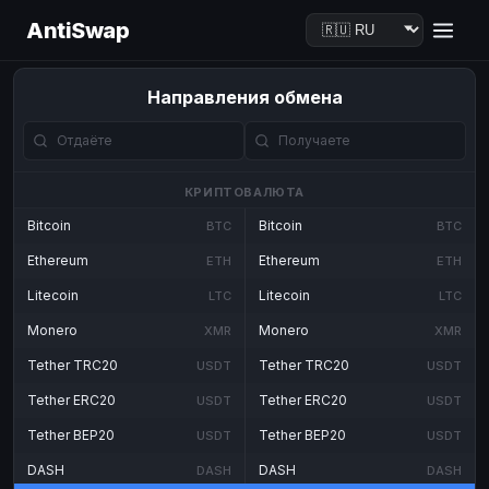
AntiSwap
Направления обмена
КРИПТОВАЛЮТА
Bitcoin
Bitcoin
BTC
BTC
Ethereum
Ethereum
ETH
ETH
Litecoin
Litecoin
LTC
LTC
Monero
Monero
XMR
XMR
Tether TRC20
Tether TRC20
USDT
USDT
Tether ERC20
Tether ERC20
USDT
USDT
Tether BEP20
Tether BEP20
USDT
USDT
DASH
DASH
DASH
DASH