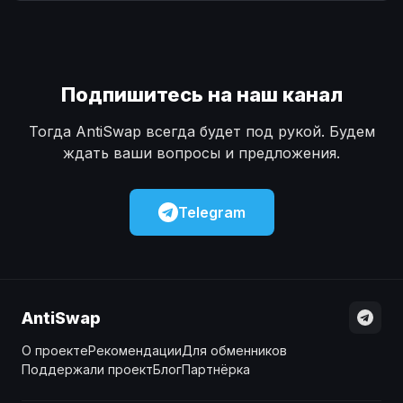
Наличные
Наличные
USD
USD
Наличные
Наличные
KZT
KZT
Подпишитесь на наш канал
Тогда AntiSwap всегда будет под рукой. Будем
ждать ваши вопросы и предложения.
Telegram
AntiSwap
О проекте
Рекомендации
Для обменников
Поддержали проект
Блог
Партнёрка