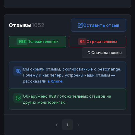
ЮMoney
ЮMoney
RUB
RUB
БАЛАНСЫ КРИПТОБИРЖ
Отзывы
1052
Binance
Binance
Оставить отзыв
RUB
RUB
ИНТЕРНЕТ БАНКИНГ
988
Положительных
64
Отрицательных
СБЕР
СБЕР
RUB
RUB
Сначала новые
Альфа-Банк
Альфа-Банк
RUB
RUB
Райффайзен
Райффайзен
RUB
RUB
Мы скрыли отзывы, скопированные с bestchange.
ВТБ
ВТБ
RUB
RUB
Почему и как теперь устроены наши отзывы —
рассказали
в блоге
.
Т-Банк
Т-Банк
RUB
RUB
ДЕНЕЖНЫЕ ПЕРЕВОДЫ
Обнаружено 988 положительных отзывов на
других мониторингах.
ЗК
ЗК
USD
USD
WU
WU
USD
USD
НАЛИЧНЫЕ ДЕНЬГИ
1
Наличные
Наличные
RUB
RUB