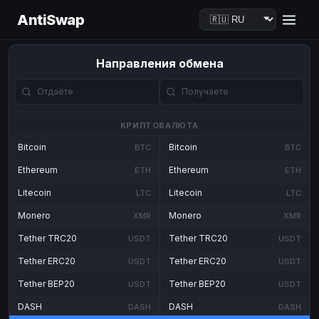
AntiSwap
Направления обмена
КРИПТОВАЛЮТА
Bitcoin
Bitcoin
BTC
BTC
Ethereum
Ethereum
ETH
ETH
Litecoin
Litecoin
LTC
LTC
Monero
Monero
XMR
XMR
Tether TRC20
Tether TRC20
USDT
USDT
Tether ERC20
Tether ERC20
USDT
USDT
Tether BEP20
Tether BEP20
USDT
USDT
DASH
DASH
DASH
DASH