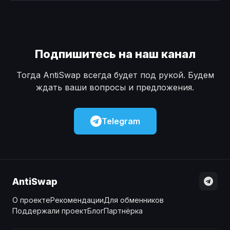
Наличные
Наличные
USD
USD
Наличные
Наличные
KZT
KZT
Подпишитесь на наш канал
Тогда AntiSwap всегда будет под рукой. Будем
ждать ваши вопросы и предложения.
Telegram
AntiSwap
О проекте
Рекомендации
Для обменников
Поддержали проект
Блог
Партнёрка