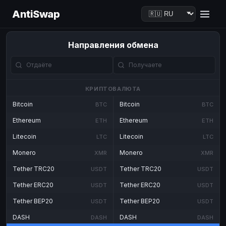
AntiSwap
Направления обмена
КРИПТОВАЛЮТА
Bitcoin
Bitcoin
BTC
BTC
Ethereum
Ethereum
ETH
ETH
Litecoin
Litecoin
LTC
LTC
Monero
Monero
XMR
XMR
Tether TRC20
Tether TRC20
USDT
USDT
Tether ERC20
Tether ERC20
USDT
USDT
Tether BEP20
Tether BEP20
USDT
USDT
DASH
DASH
DASH
DASH