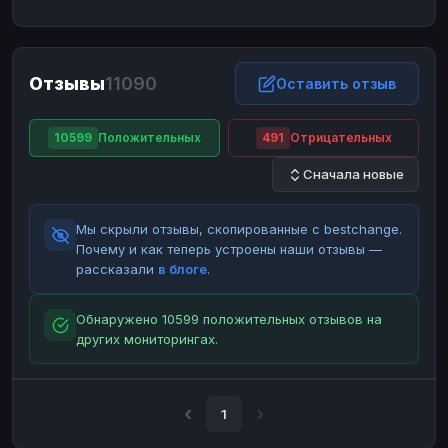
ЮMoney
ЮMoney
RUB
RUB
БАЛАНСЫ КРИПТОБИРЖ
Отзывы
11090
Binance
Binance
Оставить отзыв
RUB
RUB
ИНТЕРНЕТ БАНКИНГ
10599
Положительных
491
Отрицательных
СБЕР
СБЕР
RUB
RUB
Сначала новые
Альфа-Банк
Альфа-Банк
RUB
RUB
Райффайзен
Райффайзен
RUB
RUB
Мы скрыли отзывы, скопированные с bestchange.
ВТБ
ВТБ
RUB
RUB
Почему и как теперь устроены наши отзывы —
рассказали
в блоге
.
Т-Банк
Т-Банк
RUB
RUB
ДЕНЕЖНЫЕ ПЕРЕВОДЫ
Обнаружено 10599 положительных отзывов на
других мониторингах.
ЗК
ЗК
USD
USD
WU
WU
USD
USD
НАЛИЧНЫЕ ДЕНЬГИ
1
Наличные
Наличные
RUB
RUB