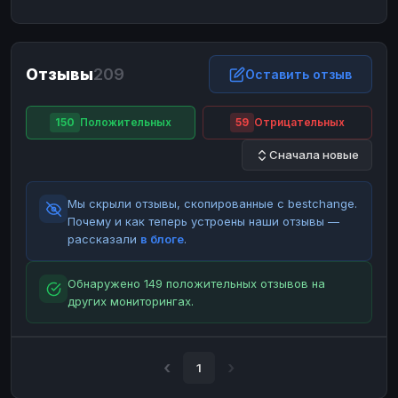
ЮMoney
ЮMoney
RUB
RUB
БАЛАНСЫ КРИПТОБИРЖ
Отзывы
209
Binance
Binance
Оставить отзыв
RUB
RUB
ИНТЕРНЕТ БАНКИНГ
150
Положительных
59
Отрицательных
СБЕР
СБЕР
RUB
RUB
Сначала новые
Альфа-Банк
Альфа-Банк
RUB
RUB
Райффайзен
Райффайзен
RUB
RUB
Мы скрыли отзывы, скопированные с bestchange.
ВТБ
ВТБ
RUB
RUB
Почему и как теперь устроены наши отзывы —
рассказали
в блоге
.
Т-Банк
Т-Банк
RUB
RUB
ДЕНЕЖНЫЕ ПЕРЕВОДЫ
Обнаружено 149 положительных отзывов на
других мониторингах.
ЗК
ЗК
USD
USD
WU
WU
USD
USD
НАЛИЧНЫЕ ДЕНЬГИ
1
Наличные
Наличные
RUB
RUB