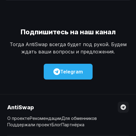
Наличные
Наличные
USD
USD
Наличные
Наличные
KZT
KZT
Подпишитесь на наш канал
Тогда AntiSwap всегда будет под рукой. Будем
ждать ваши вопросы и предложения.
Telegram
AntiSwap
О проекте
Рекомендации
Для обменников
Поддержали проект
Блог
Партнёрка