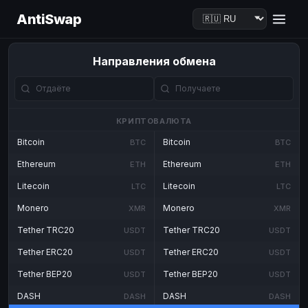
AntiSwap
Направления обмена
КРИПТОВАЛЮТА
Bitcoin
Bitcoin
BTC
BTC
Ethereum
Ethereum
ETH
ETH
Litecoin
Litecoin
LTC
LTC
Monero
Monero
XMR
XMR
Tether TRC20
Tether TRC20
USDT
USDT
Tether ERC20
Tether ERC20
USDT
USDT
Tether BEP20
Tether BEP20
USDT
USDT
DASH
DASH
DASH
DASH