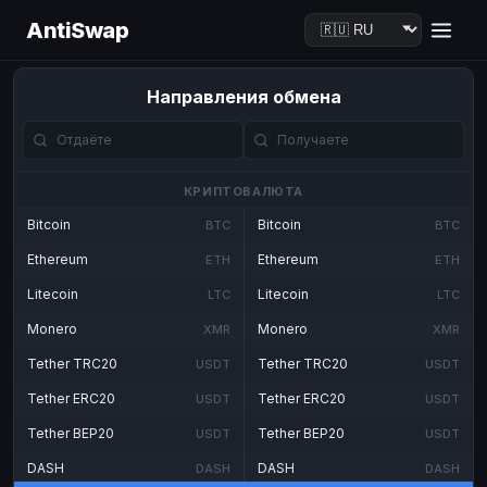
AntiSwap
Направления обмена
КРИПТОВАЛЮТА
Bitcoin
Bitcoin
BTC
BTC
Ethereum
Ethereum
ETH
ETH
Litecoin
Litecoin
LTC
LTC
Monero
Monero
XMR
XMR
Tether TRC20
Tether TRC20
USDT
USDT
Tether ERC20
Tether ERC20
USDT
USDT
Tether BEP20
Tether BEP20
USDT
USDT
DASH
DASH
DASH
DASH