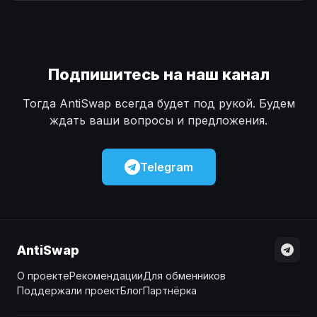
Наличные
Наличные
USD
USD
Наличные
Наличные
KZT
KZT
Подпишитесь на наш канал
Тогда AntiSwap всегда будет под рукой. Будем
ждать ваши вопросы и предложения.
Telegram
AntiSwap
О проекте
Рекомендации
Для обменников
Поддержали проект
Блог
Партнёрка