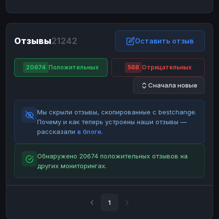
ЮMoney
ЮMoney
RUB
RUB
БАЛАНСЫ КРИПТОБИРЖ
Отзывы
21242
Binance
Binance
Оставить отзыв
RUB
RUB
ИНТЕРНЕТ БАНКИНГ
20674
Положительных
568
Отрицательных
СБЕР
СБЕР
RUB
RUB
Сначала новые
Альфа-Банк
Альфа-Банк
RUB
RUB
Райффайзен
Райффайзен
RUB
RUB
Мы скрыли отзывы, скопированные с bestchange.
ВТБ
ВТБ
RUB
RUB
Почему и как теперь устроены наши отзывы —
рассказали
в блоге
.
Т-Банк
Т-Банк
RUB
RUB
ДЕНЕЖНЫЕ ПЕРЕВОДЫ
Обнаружено 20674 положительных отзывов на
других мониторингах.
ЗК
ЗК
USD
USD
WU
WU
USD
USD
НАЛИЧНЫЕ ДЕНЬГИ
1
Наличные
Наличные
RUB
RUB