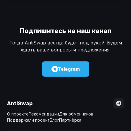
Наличные
Наличные
USD
USD
Наличные
Наличные
KZT
KZT
Подпишитесь на наш канал
Тогда AntiSwap всегда будет под рукой. Будем
ждать ваши вопросы и предложения.
Telegram
AntiSwap
О проекте
Рекомендации
Для обменников
Поддержали проект
Блог
Партнёрка