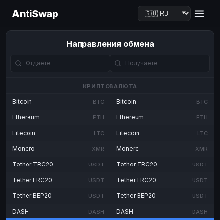
AntiSwap
Направления обмена
КРИПТОВАЛЮТА
Bitcoin
Bitcoin
BTC
BTC
Ethereum
Ethereum
ETH
ETH
Litecoin
Litecoin
LTC
LTC
Monero
Monero
XMR
XMR
Tether TRC20
Tether TRC20
USDT
USDT
Tether ERC20
Tether ERC20
USDT
USDT
Tether BEP20
Tether BEP20
USDT
USDT
DASH
DASH
DASH
DASH