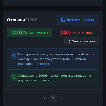
ЮMoney
ЮMoney
RUB
RUB
БАЛАНСЫ КРИПТОБИРЖ
Отзывы
21266
Binance
Binance
Оставить отзыв
RUB
RUB
ИНТЕРНЕТ БАНКИНГ
20698
Положительных
568
Отрицательных
СБЕР
СБЕР
RUB
RUB
Сначала новые
Альфа-Банк
Альфа-Банк
RUB
RUB
Райффайзен
Райффайзен
RUB
RUB
Мы скрыли отзывы, скопированные с bestchange.
ВТБ
ВТБ
RUB
RUB
Почему и как теперь устроены наши отзывы —
рассказали
в блоге
.
Т-Банк
Т-Банк
RUB
RUB
ДЕНЕЖНЫЕ ПЕРЕВОДЫ
Обнаружено 20698 положительных отзывов на
других мониторингах.
ЗК
ЗК
USD
USD
WU
WU
USD
USD
НАЛИЧНЫЕ ДЕНЬГИ
1
Наличные
Наличные
RUB
RUB