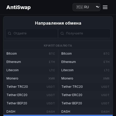
AntiSwap
Направления обмена
КРИПТОВАЛЮТА
Bitcoin
Bitcoin
BTC
BTC
Ethereum
Ethereum
ETH
ETH
Litecoin
Litecoin
LTC
LTC
Monero
Monero
XMR
XMR
Tether TRC20
Tether TRC20
USDT
USDT
Tether ERC20
Tether ERC20
USDT
USDT
Tether BEP20
Tether BEP20
USDT
USDT
DASH
DASH
DASH
DASH