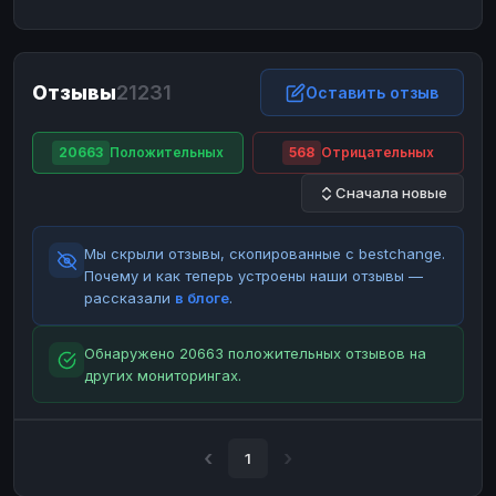
ЮMoney
ЮMoney
RUB
RUB
БАЛАНСЫ КРИПТОБИРЖ
Отзывы
21231
Binance
Binance
Оставить отзыв
RUB
RUB
ИНТЕРНЕТ БАНКИНГ
20663
Положительных
568
Отрицательных
СБЕР
СБЕР
RUB
RUB
Сначала новые
Альфа-Банк
Альфа-Банк
RUB
RUB
Райффайзен
Райффайзен
RUB
RUB
Мы скрыли отзывы, скопированные с bestchange.
ВТБ
ВТБ
RUB
RUB
Почему и как теперь устроены наши отзывы —
рассказали
в блоге
.
Т-Банк
Т-Банк
RUB
RUB
ДЕНЕЖНЫЕ ПЕРЕВОДЫ
Обнаружено 20663 положительных отзывов на
других мониторингах.
ЗК
ЗК
USD
USD
WU
WU
USD
USD
НАЛИЧНЫЕ ДЕНЬГИ
1
Наличные
Наличные
RUB
RUB