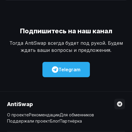
Наличные
Наличные
USD
USD
Наличные
Наличные
KZT
KZT
Подпишитесь на наш канал
Тогда AntiSwap всегда будет под рукой. Будем
ждать ваши вопросы и предложения.
Telegram
AntiSwap
О проекте
Рекомендации
Для обменников
Поддержали проект
Блог
Партнёрка