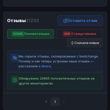
ЮMoney
ЮMoney
RUB
RUB
БАЛАНСЫ КРИПТОБИРЖ
Отзывы
21233
Binance
Binance
Оставить отзыв
RUB
RUB
ИНТЕРНЕТ БАНКИНГ
20665
Положительных
568
Отрицательных
СБЕР
СБЕР
RUB
RUB
Сначала новые
Альфа-Банк
Альфа-Банк
RUB
RUB
Райффайзен
Райффайзен
RUB
RUB
Мы скрыли отзывы, скопированные с bestchange.
ВТБ
ВТБ
RUB
RUB
Почему и как теперь устроены наши отзывы —
рассказали
в блоге
.
Т-Банк
Т-Банк
RUB
RUB
ДЕНЕЖНЫЕ ПЕРЕВОДЫ
Обнаружено 20665 положительных отзывов на
других мониторингах.
ЗК
ЗК
USD
USD
WU
WU
USD
USD
НАЛИЧНЫЕ ДЕНЬГИ
1
Наличные
Наличные
RUB
RUB