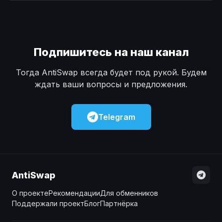
Наличные
Наличные
USD
USD
Наличные
Наличные
KZT
KZT
Подпишитесь на наш канал
Тогда AntiSwap всегда будет под рукой. Будем
ждать ваши вопросы и предложения.
Telegram
AntiSwap
О проекте
Рекомендации
Для обменников
Поддержали проект
Блог
Партнёрка