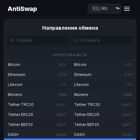
AntiSwap
Направления обмена
КРИПТОВАЛЮТА
Bitcoin
Bitcoin
BTC
BTC
Ethereum
Ethereum
ETH
ETH
Litecoin
Litecoin
LTC
LTC
Monero
Monero
XMR
XMR
Tether TRC20
Tether TRC20
USDT
USDT
Tether ERC20
Tether ERC20
USDT
USDT
Tether BEP20
Tether BEP20
USDT
USDT
DASH
DASH
DASH
DASH