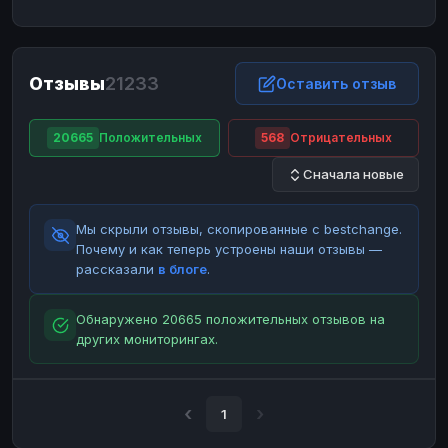
ЮMoney
ЮMoney
RUB
RUB
БАЛАНСЫ КРИПТОБИРЖ
Отзывы
21233
Binance
Binance
Оставить отзыв
RUB
RUB
ИНТЕРНЕТ БАНКИНГ
20665
Положительных
568
Отрицательных
СБЕР
СБЕР
RUB
RUB
Сначала новые
Альфа-Банк
Альфа-Банк
RUB
RUB
Райффайзен
Райффайзен
RUB
RUB
Мы скрыли отзывы, скопированные с bestchange.
ВТБ
ВТБ
RUB
RUB
Почему и как теперь устроены наши отзывы —
рассказали
в блоге
.
Т-Банк
Т-Банк
RUB
RUB
ДЕНЕЖНЫЕ ПЕРЕВОДЫ
Обнаружено 20665 положительных отзывов на
других мониторингах.
ЗК
ЗК
USD
USD
WU
WU
USD
USD
НАЛИЧНЫЕ ДЕНЬГИ
1
Наличные
Наличные
RUB
RUB