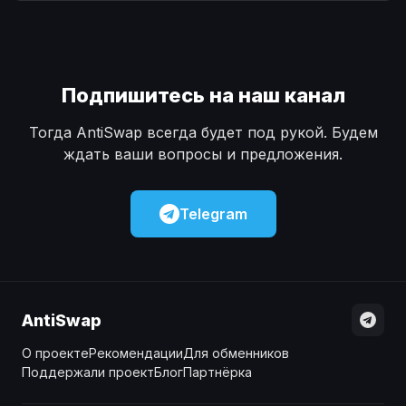
Наличные
Наличные
USD
USD
Наличные
Наличные
KZT
KZT
Подпишитесь на наш канал
Тогда AntiSwap всегда будет под рукой. Будем
ждать ваши вопросы и предложения.
Telegram
AntiSwap
О проекте
Рекомендации
Для обменников
Поддержали проект
Блог
Партнёрка