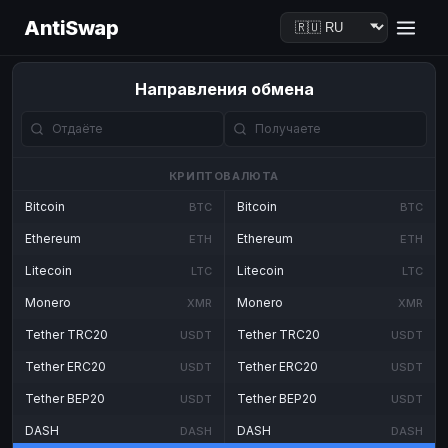
AntiSwap
Направления обмена
КРИПТОВАЛЮТА
Bitcoin
Bitcoin
BTC
BTC
Ethereum
Ethereum
ETH
ETH
Litecoin
Litecoin
LTC
LTC
Monero
Monero
XMR
XMR
Tether TRC20
Tether TRC20
USDT
USDT
Tether ERC20
Tether ERC20
USDT
USDT
Tether BEP20
Tether BEP20
USDT
USDT
DASH
DASH
DASH
DASH