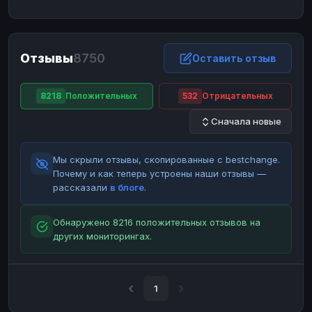
ЮMoney
ЮMoney
RUB
RUB
БАЛАНСЫ КРИПТОБИРЖ
Отзывы
8750
Binance
Binance
Оставить отзыв
RUB
RUB
ИНТЕРНЕТ БАНКИНГ
8218
Положительных
532
Отрицательных
СБЕР
СБЕР
RUB
RUB
Сначала новые
Альфа-Банк
Альфа-Банк
RUB
RUB
Райффайзен
Райффайзен
RUB
RUB
Мы скрыли отзывы, скопированные с bestchange.
ВТБ
ВТБ
RUB
RUB
Почему и как теперь устроены наши отзывы —
рассказали
в блоге
.
Т-Банк
Т-Банк
RUB
RUB
ДЕНЕЖНЫЕ ПЕРЕВОДЫ
Обнаружено 8216 положительных отзывов на
других мониторингах.
ЗК
ЗК
USD
USD
WU
WU
USD
USD
НАЛИЧНЫЕ ДЕНЬГИ
1
Наличные
Наличные
RUB
RUB