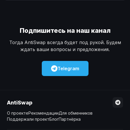
Наличные
Наличные
USD
USD
Наличные
Наличные
KZT
KZT
Подпишитесь на наш канал
Тогда AntiSwap всегда будет под рукой. Будем
ждать ваши вопросы и предложения.
Telegram
AntiSwap
О проекте
Рекомендации
Для обменников
Поддержали проект
Блог
Партнёрка