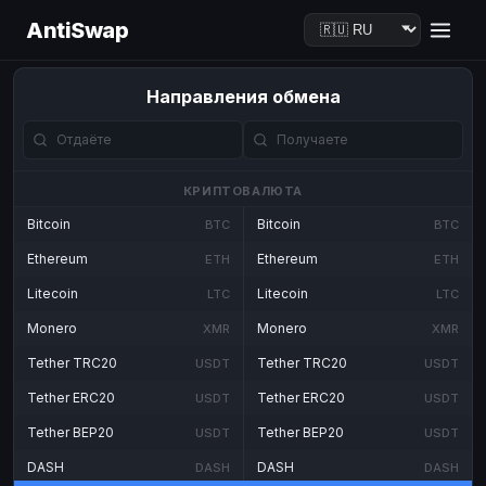
AntiSwap
Направления обмена
КРИПТОВАЛЮТА
Bitcoin
Bitcoin
BTC
BTC
Ethereum
Ethereum
ETH
ETH
Litecoin
Litecoin
LTC
LTC
Monero
Monero
XMR
XMR
Tether TRC20
Tether TRC20
USDT
USDT
Tether ERC20
Tether ERC20
USDT
USDT
Tether BEP20
Tether BEP20
USDT
USDT
DASH
DASH
DASH
DASH