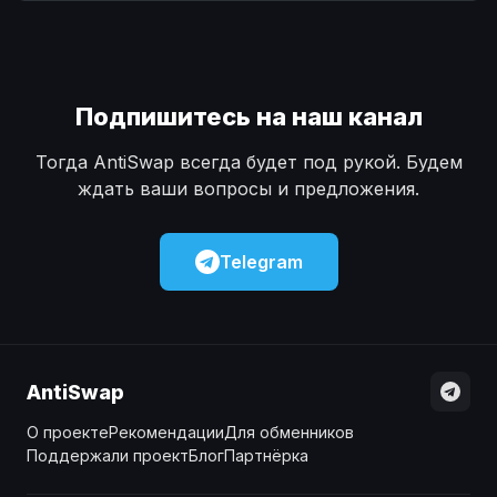
Наличные
Наличные
USD
USD
Наличные
Наличные
KZT
KZT
Подпишитесь на наш канал
Тогда AntiSwap всегда будет под рукой. Будем
ждать ваши вопросы и предложения.
Telegram
AntiSwap
О проекте
Рекомендации
Для обменников
Поддержали проект
Блог
Партнёрка