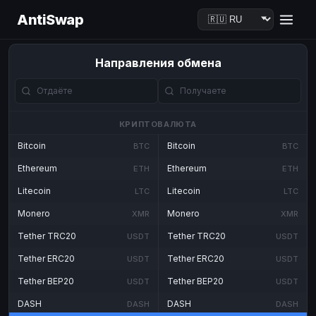
AntiSwap
Направления обмена
КРИПТОВАЛЮТА
Bitcoin
Bitcoin
BTC
BTC
Ethereum
Ethereum
ETH
ETH
Litecoin
Litecoin
LTC
LTC
Monero
Monero
XMR
XMR
Tether TRC20
Tether TRC20
USDT
USDT
Tether ERC20
Tether ERC20
USDT
USDT
Tether BEP20
Tether BEP20
USDT
USDT
DASH
DASH
DASH
DASH