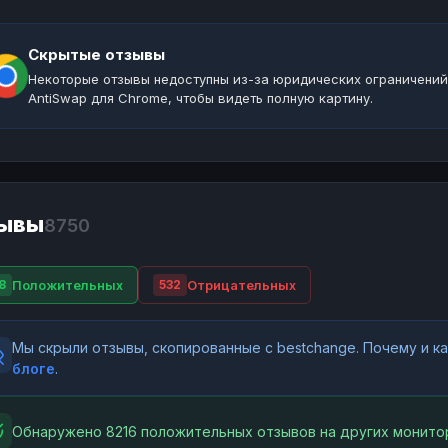
Скрытые отзывы
Некоторые отзывы недоступны из-за юридических ограничений
AntiSwap для Chrome, чтобы видеть полную картину.
ывы
8750
Положительных
Отрицательных
8
532
Мы скрыли отзывы, скопированные с bestchange. Почему и 
блоге
.
Обнаружено 8216 положительных отзывов на других монитор