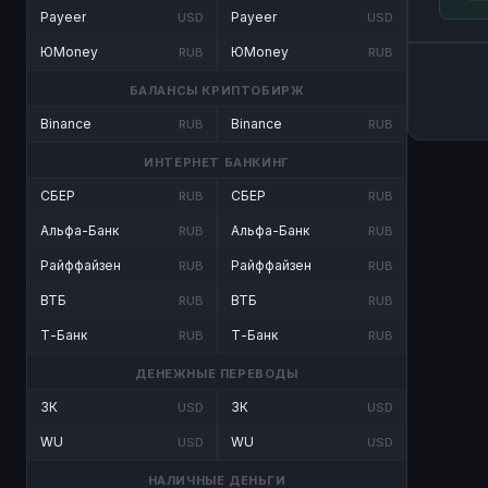
Payeer
Payeer
USD
USD
ЮMoney
ЮMoney
RUB
RUB
БАЛАНСЫ КРИПТОБИРЖ
Binance
Binance
RUB
RUB
ИНТЕРНЕТ БАНКИНГ
СБЕР
СБЕР
RUB
RUB
Альфа-Банк
Альфа-Банк
RUB
RUB
Райффайзен
Райффайзен
RUB
RUB
ВТБ
ВТБ
RUB
RUB
Т-Банк
Т-Банк
RUB
RUB
ДЕНЕЖНЫЕ ПЕРЕВОДЫ
ЗК
ЗК
USD
USD
WU
WU
USD
USD
НАЛИЧНЫЕ ДЕНЬГИ