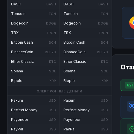
DASH
DASH
DASH
DASH
Toncoin
Toncoin
TON
TON
Dogecoin
Dogecoin
DOGE
DOGE
TRX
TRX
TRON
TRON
Bitcoin Cash
Bitcoin Cash
BCH
BCH
BinanceCoin
BinanceCoin
BEP20
BEP20
Ether Classic
Ether Classic
ETC
ETC
Отз
Solana
Solana
SOL
SOL
Ripple
Ripple
XRP
XRP
821
ЭЛЕКТРОННЫЕ ДЕНЬГИ
Paxum
Paxum
USD
USD
Perfect Money
Perfect Money
USD
USD
Payoneer
Payoneer
USD
USD
PayPal
PayPal
USD
USD