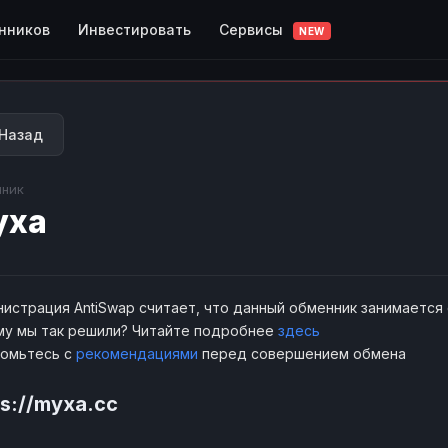
Сервисы
нников
Инвестировать
NEW
Назад
ник
уха
истрация AntiSwap считает, что данный обменник занимается
у мы так решили? Читайте подробнее
здесь
комьтесь с
рекомендациями
перед совершением обмена
ps://myxa.cc