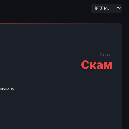
Статус
Скам
 скамом