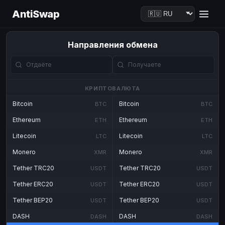
AntiSwap
Направления обмена
КРИПТОВАЛЮТА
Bitcoin
Bitcoin
BTC
BTC
Ethereum
Ethereum
ETH
ETH
Litecoin
Litecoin
LTC
LTC
Monero
Monero
XMR
XMR
Tether TRC20
Tether TRC20
USDT
USDT
Tether ERC20
Tether ERC20
USDT
USDT
Tether BEP20
Tether BEP20
USDT
USDT
DASH
DASH
DASH
DASH