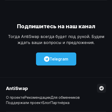
Наличные
Наличные
USD
USD
Наличные
Наличные
KZT
KZT
Подпишитесь на наш канал
Тогда AntiSwap всегда будет под рукой. Будем
ждать ваши вопросы и предложения.
Telegram
AntiSwap
О проекте
Рекомендации
Для обменников
Поддержали проект
Блог
Партнёрка