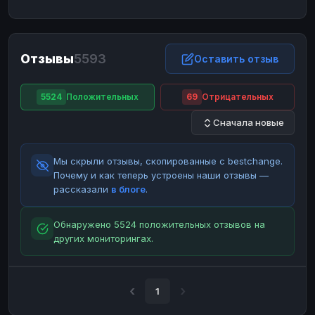
ЮMoney
ЮMoney
RUB
RUB
БАЛАНСЫ КРИПТОБИРЖ
Отзывы
5593
Binance
Binance
Оставить отзыв
RUB
RUB
ИНТЕРНЕТ БАНКИНГ
5524
Положительных
69
Отрицательных
СБЕР
СБЕР
RUB
RUB
Сначала новые
Альфа-Банк
Альфа-Банк
RUB
RUB
Райффайзен
Райффайзен
RUB
RUB
Мы скрыли отзывы, скопированные с bestchange.
ВТБ
ВТБ
RUB
RUB
Почему и как теперь устроены наши отзывы —
рассказали
в блоге
.
Т-Банк
Т-Банк
RUB
RUB
ДЕНЕЖНЫЕ ПЕРЕВОДЫ
Обнаружено 5524 положительных отзывов на
других мониторингах.
ЗК
ЗК
USD
USD
WU
WU
USD
USD
НАЛИЧНЫЕ ДЕНЬГИ
1
Наличные
Наличные
RUB
RUB