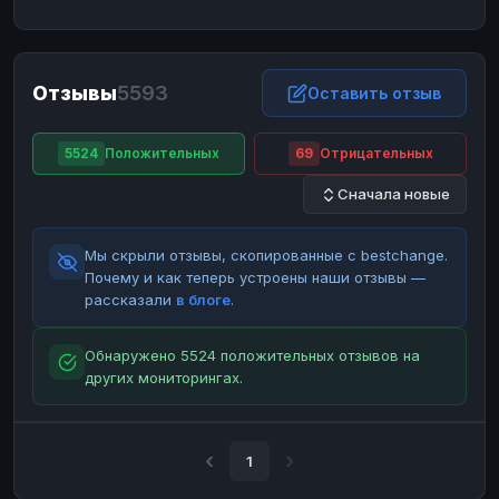
ЮMoney
ЮMoney
RUB
RUB
БАЛАНСЫ КРИПТОБИРЖ
Отзывы
5593
Binance
Binance
Оставить отзыв
RUB
RUB
ИНТЕРНЕТ БАНКИНГ
5524
Положительных
69
Отрицательных
СБЕР
СБЕР
RUB
RUB
Сначала новые
Альфа-Банк
Альфа-Банк
RUB
RUB
Райффайзен
Райффайзен
RUB
RUB
Мы скрыли отзывы, скопированные с bestchange.
ВТБ
ВТБ
RUB
RUB
Почему и как теперь устроены наши отзывы —
рассказали
в блоге
.
Т-Банк
Т-Банк
RUB
RUB
ДЕНЕЖНЫЕ ПЕРЕВОДЫ
Обнаружено 5524 положительных отзывов на
других мониторингах.
ЗК
ЗК
USD
USD
WU
WU
USD
USD
НАЛИЧНЫЕ ДЕНЬГИ
1
Наличные
Наличные
RUB
RUB