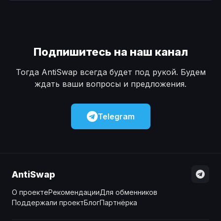
Наличные
Наличные
USD
USD
Наличные
Наличные
KZT
KZT
Подпишитесь на наш канал
Тогда AntiSwap всегда будет под рукой. Будем
ждать ваши вопросы и предложения.
Telegram
AntiSwap
О проекте
Рекомендации
Для обменников
Поддержали проект
Блог
Партнёрка