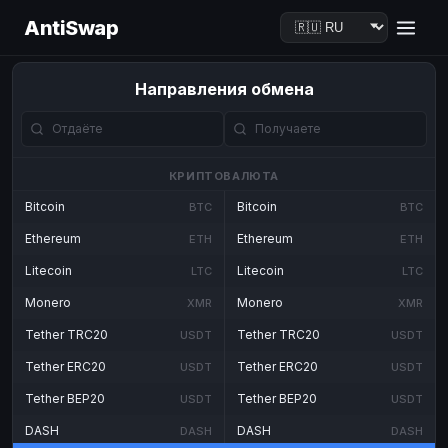
AntiSwap
Направления обмена
КРИПТОВАЛЮТА
Bitcoin
Bitcoin
BTC
BTC
Ethereum
Ethereum
ETH
ETH
Litecoin
Litecoin
LTC
LTC
Monero
Monero
XMR
XMR
Tether TRC20
Tether TRC20
USDT
USDT
Tether ERC20
Tether ERC20
USDT
USDT
Tether BEP20
Tether BEP20
USDT
USDT
DASH
DASH
DASH
DASH