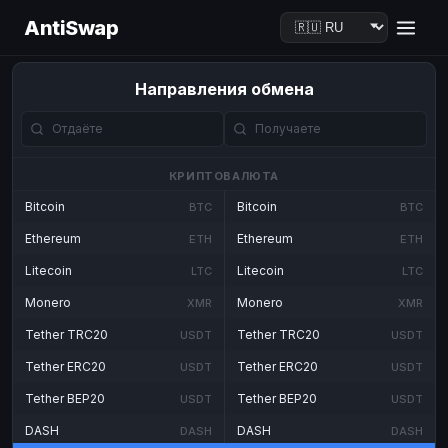
AntiSwap
Направления обмена
КРИПТОВАЛЮТА
Bitcoin
Bitcoin
BTC
BTC
Ethereum
Ethereum
ETH
ETH
Litecoin
Litecoin
LTC
LTC
Monero
Monero
XMR
XMR
Tether TRC20
Tether TRC20
USDT
USDT
Tether ERC20
Tether ERC20
USDT
USDT
Tether BEP20
Tether BEP20
USDT
USDT
DASH
DASH
DASH
DASH