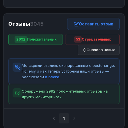
ЮMoney
ЮMoney
RUB
RUB
БАЛАНСЫ КРИПТОБИРЖ
Отзывы
3045
Binance
Binance
Оставить отзыв
RUB
RUB
ИНТЕРНЕТ БАНКИНГ
2992
Положительных
53
Отрицательных
СБЕР
СБЕР
RUB
RUB
Сначала новые
Альфа-Банк
Альфа-Банк
RUB
RUB
Райффайзен
Райффайзен
RUB
RUB
Мы скрыли отзывы, скопированные с bestchange.
ВТБ
ВТБ
RUB
RUB
Почему и как теперь устроены наши отзывы —
рассказали
в блоге
.
Т-Банк
Т-Банк
RUB
RUB
ДЕНЕЖНЫЕ ПЕРЕВОДЫ
Обнаружено 2992 положительных отзывов на
других мониторингах.
ЗК
ЗК
USD
USD
WU
WU
USD
USD
НАЛИЧНЫЕ ДЕНЬГИ
1
Наличные
Наличные
RUB
RUB