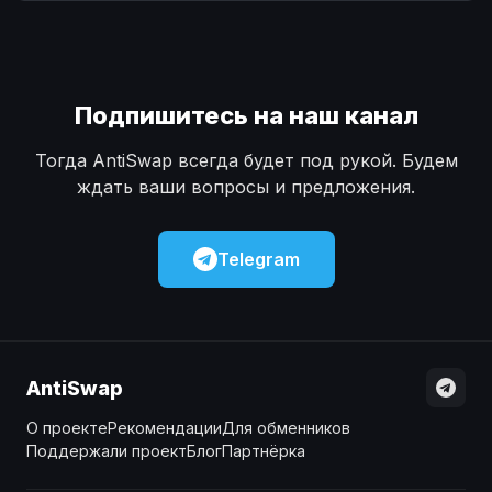
Наличные
Наличные
USD
USD
Наличные
Наличные
KZT
KZT
Подпишитесь на наш канал
Тогда AntiSwap всегда будет под рукой. Будем
ждать ваши вопросы и предложения.
Telegram
AntiSwap
О проекте
Рекомендации
Для обменников
Поддержали проект
Блог
Партнёрка