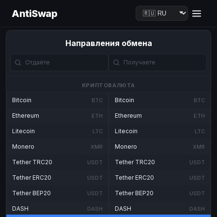
AntiSwap
Направления обмена
КРИПТОВАЛЮТА
Bitcoin
Bitcoin
BTC
BTC
Ethereum
Ethereum
ETH
ETH
Litecoin
Litecoin
LTC
LTC
Monero
Monero
XMR
XMR
Tether TRC20
Tether TRC20
USDT
USDT
Tether ERC20
Tether ERC20
USDT
USDT
Tether BEP20
Tether BEP20
USDT
USDT
DASH
DASH
DASH
DASH