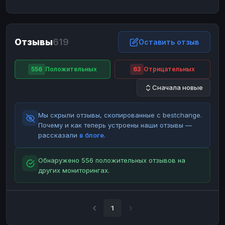
ЮMoney
ЮMoney
RUB
RUB
БАЛАНСЫ КРИПТОБИРЖ
Отзывы
619
Binance
Binance
Оставить отзыв
RUB
RUB
ИНТЕРНЕТ БАНКИНГ
556
Положительных
63
Отрицательных
СБЕР
СБЕР
RUB
RUB
Сначала новые
Альфа-Банк
Альфа-Банк
RUB
RUB
Райффайзен
Райффайзен
RUB
RUB
Мы скрыли отзывы, скопированные с bestchange.
ВТБ
ВТБ
RUB
RUB
Почему и как теперь устроены наши отзывы —
рассказали
в блоге
.
Т-Банк
Т-Банк
RUB
RUB
ДЕНЕЖНЫЕ ПЕРЕВОДЫ
Обнаружено 556 положительных отзывов на
других мониторингах.
ЗК
ЗК
USD
USD
WU
WU
USD
USD
НАЛИЧНЫЕ ДЕНЬГИ
1
Наличные
Наличные
RUB
RUB