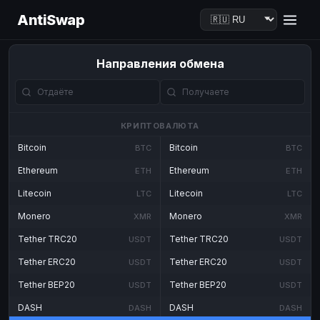
AntiSwap
Направления обмена
КРИПТОВАЛЮТА
Bitcoin
Bitcoin
BTC
BTC
Ethereum
Ethereum
ETH
ETH
Litecoin
Litecoin
LTC
LTC
Monero
Monero
XMR
XMR
Tether TRC20
Tether TRC20
USDT
USDT
Tether ERC20
Tether ERC20
USDT
USDT
Tether BEP20
Tether BEP20
USDT
USDT
DASH
DASH
DASH
DASH