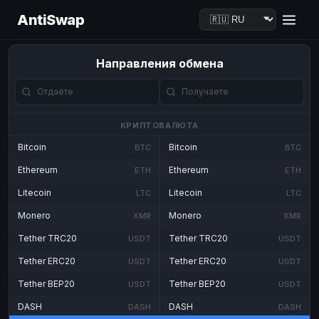
AntiSwap
Направления обмена
КРИПТОВАЛЮТА
Bitcoin
Bitcoin
BTC
BTC
Ethereum
Ethereum
ETH
ETH
Litecoin
Litecoin
LTC
LTC
Monero
Monero
XMR
XMR
Tether TRC20
Tether TRC20
USDT
USDT
Tether ERC20
Tether ERC20
USDT
USDT
Tether BEP20
Tether BEP20
USDT
USDT
DASH
DASH
DASH
DASH