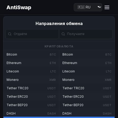
AntiSwap
Направления обмена
КРИПТОВАЛЮТА
Bitcoin
Bitcoin
BTC
BTC
Ethereum
Ethereum
ETH
ETH
Litecoin
Litecoin
LTC
LTC
Monero
Monero
XMR
XMR
Tether TRC20
Tether TRC20
USDT
USDT
Tether ERC20
Tether ERC20
USDT
USDT
Tether BEP20
Tether BEP20
USDT
USDT
DASH
DASH
DASH
DASH