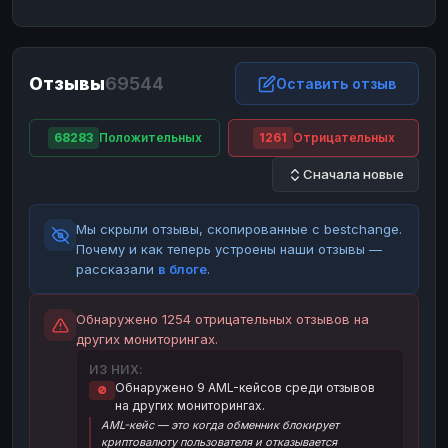
ЮMoney
ЮMoney
RUB
RUB
БАЛАНСЫ КРИПТОБИРЖ
Отзывы
69544
Binance
Binance
Оставить отзыв
RUB
RUB
ИНТЕРНЕТ БАНКИНГ
68283
Положительных
1261
Отрицательных
СБЕР
СБЕР
RUB
RUB
Сначала новые
Альфа-Банк
Альфа-Банк
RUB
RUB
Райффайзен
Райффайзен
RUB
RUB
Мы скрыли отзывы, скопированные с bestchange.
ВТБ
ВТБ
RUB
RUB
Почему и как теперь устроены наши отзывы —
рассказали
в блоге
.
Т-Банк
Т-Банк
RUB
RUB
ДЕНЕЖНЫЕ ПЕРЕВОДЫ
Обнаружено 1254 отрицательных отзывов на
других мониторингах.
ЗК
ЗК
USD
USD
ИЗ НИХ:
WU
WU
USD
USD
Обнаружено 9 AML-кейсов среди отзывов
🚫
на других мониторингах.
НАЛИЧНЫЕ ДЕНЬГИ
AML-кейс — это когда обменник блокирует
Наличные
Наличные
RUB
RUB
криптовалюту пользователя и отказывается