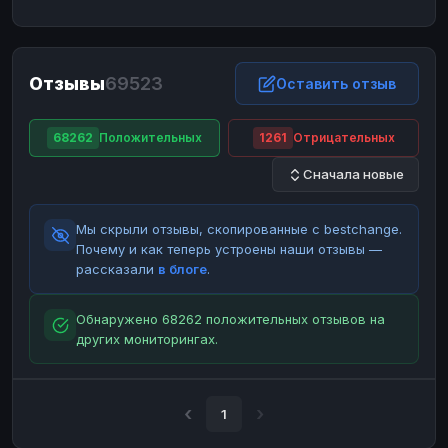
ЮMoney
ЮMoney
RUB
RUB
БАЛАНСЫ КРИПТОБИРЖ
Отзывы
69523
Binance
Binance
Оставить отзыв
RUB
RUB
ИНТЕРНЕТ БАНКИНГ
68262
Положительных
1261
Отрицательных
СБЕР
СБЕР
RUB
RUB
Сначала новые
Альфа-Банк
Альфа-Банк
RUB
RUB
Райффайзен
Райффайзен
RUB
RUB
Мы скрыли отзывы, скопированные с bestchange.
ВТБ
ВТБ
RUB
RUB
Почему и как теперь устроены наши отзывы —
рассказали
в блоге
.
Т-Банк
Т-Банк
RUB
RUB
ДЕНЕЖНЫЕ ПЕРЕВОДЫ
Обнаружено 68262 положительных отзывов на
других мониторингах.
ЗК
ЗК
USD
USD
WU
WU
USD
USD
НАЛИЧНЫЕ ДЕНЬГИ
1
Наличные
Наличные
RUB
RUB