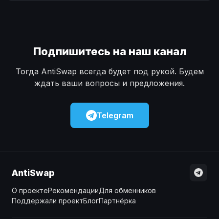
Наличные
Наличные
USD
USD
Наличные
Наличные
KZT
KZT
Подпишитесь на наш канал
Тогда AntiSwap всегда будет под рукой. Будем
ждать ваши вопросы и предложения.
Telegram
AntiSwap
О проекте
Рекомендации
Для обменников
Поддержали проект
Блог
Партнёрка