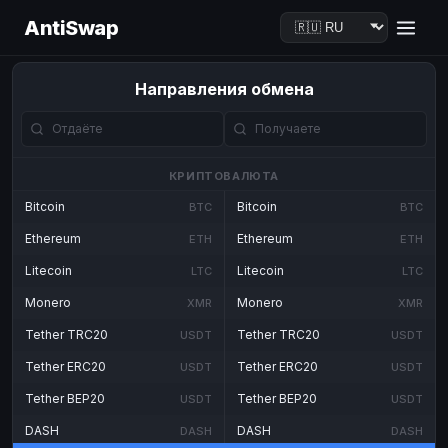
AntiSwap
Направления обмена
КРИПТОВАЛЮТА
Bitcoin
Bitcoin
BTC
BTC
Ethereum
Ethereum
ETH
ETH
Litecoin
Litecoin
LTC
LTC
Monero
Monero
XMR
XMR
Tether TRC20
Tether TRC20
USDT
USDT
Tether ERC20
Tether ERC20
USDT
USDT
Tether BEP20
Tether BEP20
USDT
USDT
DASH
DASH
DASH
DASH