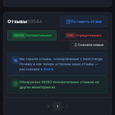
ЮMoney
ЮMoney
RUB
RUB
БАЛАНСЫ КРИПТОБИРЖ
Отзывы
69544
Binance
Binance
Оставить отзыв
RUB
RUB
ИНТЕРНЕТ БАНКИНГ
68283
Положительных
1261
Отрицательных
СБЕР
СБЕР
RUB
RUB
Сначала новые
Альфа-Банк
Альфа-Банк
RUB
RUB
Райффайзен
Райффайзен
RUB
RUB
Мы скрыли отзывы, скопированные с bestchange.
ВТБ
ВТБ
RUB
RUB
Почему и как теперь устроены наши отзывы —
рассказали
в блоге
.
Т-Банк
Т-Банк
RUB
RUB
ДЕНЕЖНЫЕ ПЕРЕВОДЫ
Обнаружено 68283 положительных отзывов на
других мониторингах.
ЗК
ЗК
USD
USD
WU
WU
USD
USD
НАЛИЧНЫЕ ДЕНЬГИ
1
Наличные
Наличные
RUB
RUB