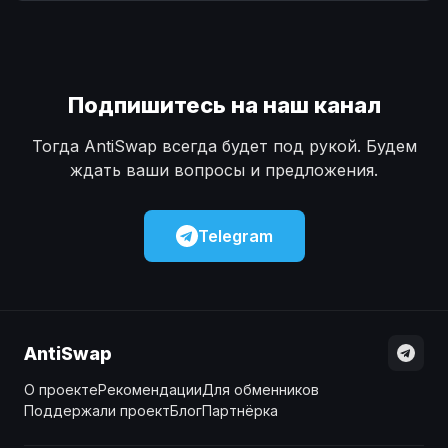
Наличные
Наличные
USD
USD
Наличные
Наличные
KZT
KZT
Подпишитесь на наш канал
Тогда AntiSwap всегда будет под рукой. Будем
ждать ваши вопросы и предложения.
Telegram
AntiSwap
О проекте
Рекомендации
Для обменников
Поддержали проект
Блог
Партнёрка