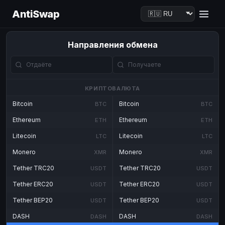
AntiSwap
Направления обмена
КРИПТОВАЛЮТА
Bitcoin
Bitcoin
BTC
BTC
Ethereum
Ethereum
ETH
ETH
Litecoin
Litecoin
LTC
LTC
Monero
Monero
XMR
XMR
Tether TRC20
Tether TRC20
USDT
USDT
Tether ERC20
Tether ERC20
USDT
USDT
Tether BEP20
Tether BEP20
USDT
USDT
DASH
DASH
DASH
DASH