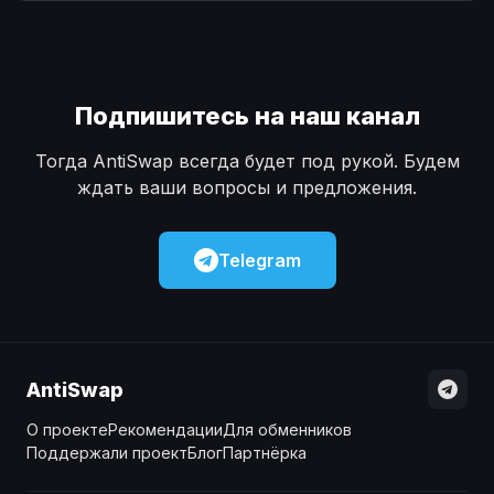
Наличные
Наличные
USD
USD
Наличные
Наличные
KZT
KZT
Подпишитесь на наш канал
Тогда AntiSwap всегда будет под рукой. Будем
ждать ваши вопросы и предложения.
Telegram
AntiSwap
О проекте
Рекомендации
Для обменников
Поддержали проект
Блог
Партнёрка