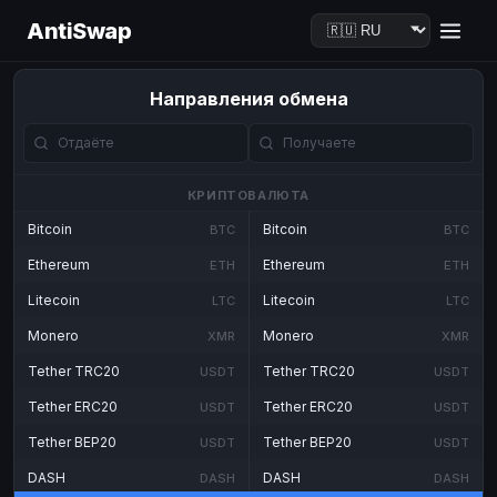
AntiSwap
Направления обмена
КРИПТОВАЛЮТА
Bitcoin
Bitcoin
BTC
BTC
Ethereum
Ethereum
ETH
ETH
Litecoin
Litecoin
LTC
LTC
Monero
Monero
XMR
XMR
Tether TRC20
Tether TRC20
USDT
USDT
Tether ERC20
Tether ERC20
USDT
USDT
Tether BEP20
Tether BEP20
USDT
USDT
DASH
DASH
DASH
DASH