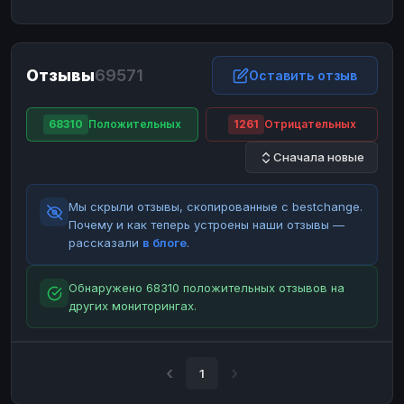
ЮMoney
ЮMoney
RUB
RUB
БАЛАНСЫ КРИПТОБИРЖ
Отзывы
69571
Binance
Binance
Оставить отзыв
RUB
RUB
ИНТЕРНЕТ БАНКИНГ
68310
Положительных
1261
Отрицательных
СБЕР
СБЕР
RUB
RUB
Сначала новые
Альфа-Банк
Альфа-Банк
RUB
RUB
Райффайзен
Райффайзен
RUB
RUB
Мы скрыли отзывы, скопированные с bestchange.
ВТБ
ВТБ
RUB
RUB
Почему и как теперь устроены наши отзывы —
рассказали
в блоге
.
Т-Банк
Т-Банк
RUB
RUB
ДЕНЕЖНЫЕ ПЕРЕВОДЫ
Обнаружено 68310 положительных отзывов на
других мониторингах.
ЗК
ЗК
USD
USD
WU
WU
USD
USD
НАЛИЧНЫЕ ДЕНЬГИ
1
Наличные
Наличные
RUB
RUB