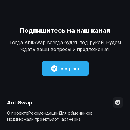
Наличные
Наличные
USD
USD
Наличные
Наличные
KZT
KZT
Подпишитесь на наш канал
Тогда AntiSwap всегда будет под рукой. Будем
ждать ваши вопросы и предложения.
Telegram
AntiSwap
О проекте
Рекомендации
Для обменников
Поддержали проект
Блог
Партнёрка