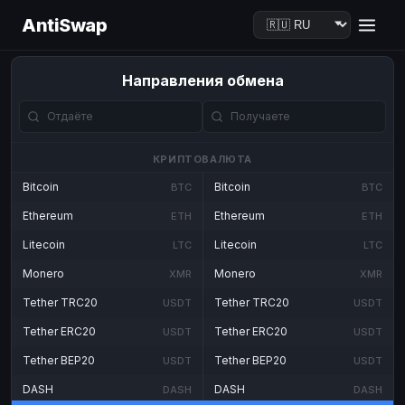
AntiSwap
Направления обмена
КРИПТОВАЛЮТА
Bitcoin
Bitcoin
BTC
BTC
Ethereum
Ethereum
ETH
ETH
Litecoin
Litecoin
LTC
LTC
Monero
Monero
XMR
XMR
Tether TRC20
Tether TRC20
USDT
USDT
Tether ERC20
Tether ERC20
USDT
USDT
Tether BEP20
Tether BEP20
USDT
USDT
DASH
DASH
DASH
DASH