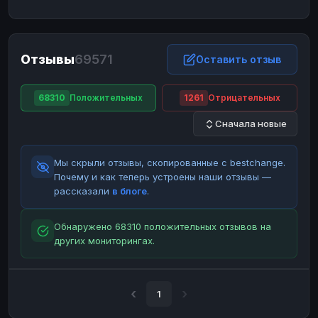
ЮMoney
ЮMoney
RUB
RUB
БАЛАНСЫ КРИПТОБИРЖ
Отзывы
69571
Binance
Binance
Оставить отзыв
RUB
RUB
ИНТЕРНЕТ БАНКИНГ
68310
Положительных
1261
Отрицательных
СБЕР
СБЕР
RUB
RUB
Сначала новые
Альфа-Банк
Альфа-Банк
RUB
RUB
Райффайзен
Райффайзен
RUB
RUB
Мы скрыли отзывы, скопированные с bestchange.
ВТБ
ВТБ
RUB
RUB
Почему и как теперь устроены наши отзывы —
рассказали
в блоге
.
Т-Банк
Т-Банк
RUB
RUB
ДЕНЕЖНЫЕ ПЕРЕВОДЫ
Обнаружено 68310 положительных отзывов на
других мониторингах.
ЗК
ЗК
USD
USD
WU
WU
USD
USD
НАЛИЧНЫЕ ДЕНЬГИ
1
Наличные
Наличные
RUB
RUB