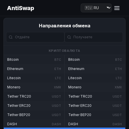
AntiSwap
Направления обмена
КРИПТОВАЛЮТА
Bitcoin
Bitcoin
BTC
BTC
Ethereum
Ethereum
ETH
ETH
Litecoin
Litecoin
LTC
LTC
Monero
Monero
XMR
XMR
Tether TRC20
Tether TRC20
USDT
USDT
Tether ERC20
Tether ERC20
USDT
USDT
Tether BEP20
Tether BEP20
USDT
USDT
DASH
DASH
DASH
DASH