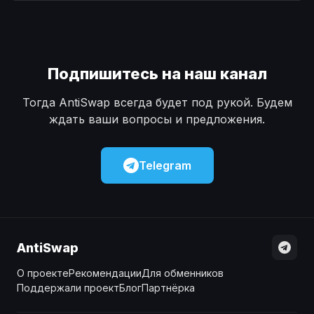
Наличные
Наличные
USD
USD
Наличные
Наличные
KZT
KZT
Подпишитесь на наш канал
Тогда AntiSwap всегда будет под рукой. Будем
ждать ваши вопросы и предложения.
Telegram
AntiSwap
О проекте
Рекомендации
Для обменников
Поддержали проект
Блог
Партнёрка