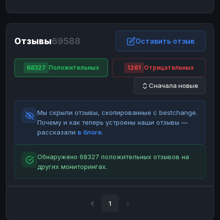
ЮMoney
ЮMoney
RUB
RUB
БАЛАНСЫ КРИПТОБИРЖ
Отзывы
69588
Binance
Binance
Оставить отзыв
RUB
RUB
ИНТЕРНЕТ БАНКИНГ
68327
Положительных
1261
Отрицательных
СБЕР
СБЕР
RUB
RUB
Сначала новые
Альфа-Банк
Альфа-Банк
RUB
RUB
Райффайзен
Райффайзен
RUB
RUB
Мы скрыли отзывы, скопированные с bestchange.
ВТБ
ВТБ
RUB
RUB
Почему и как теперь устроены наши отзывы —
рассказали
в блоге
.
Т-Банк
Т-Банк
RUB
RUB
ДЕНЕЖНЫЕ ПЕРЕВОДЫ
Обнаружено 68327 положительных отзывов на
других мониторингах.
ЗК
ЗК
USD
USD
WU
WU
USD
USD
НАЛИЧНЫЕ ДЕНЬГИ
1
Наличные
Наличные
RUB
RUB