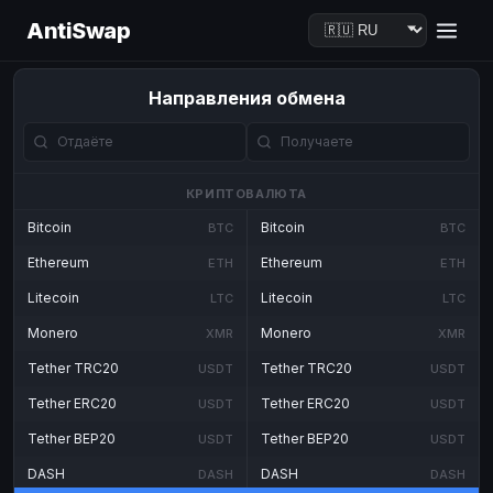
AntiSwap
Направления обмена
КРИПТОВАЛЮТА
Bitcoin
Bitcoin
BTC
BTC
Ethereum
Ethereum
ETH
ETH
Litecoin
Litecoin
LTC
LTC
Monero
Monero
XMR
XMR
Tether TRC20
Tether TRC20
USDT
USDT
Tether ERC20
Tether ERC20
USDT
USDT
Tether BEP20
Tether BEP20
USDT
USDT
DASH
DASH
DASH
DASH