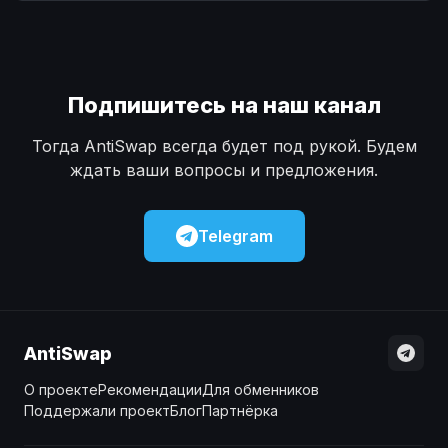
Наличные
Наличные
USD
USD
Наличные
Наличные
KZT
KZT
Подпишитесь на наш канал
Тогда AntiSwap всегда будет под рукой. Будем
ждать ваши вопросы и предложения.
Telegram
AntiSwap
О проекте
Рекомендации
Для обменников
Поддержали проект
Блог
Партнёрка