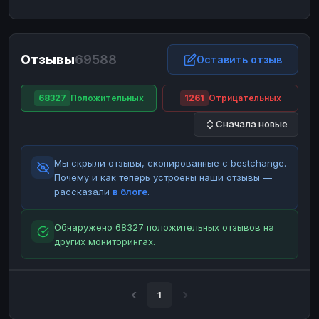
ЮMoney
ЮMoney
RUB
RUB
БАЛАНСЫ КРИПТОБИРЖ
Отзывы
69588
Binance
Binance
Оставить отзыв
RUB
RUB
ИНТЕРНЕТ БАНКИНГ
68327
Положительных
1261
Отрицательных
СБЕР
СБЕР
RUB
RUB
Сначала новые
Альфа-Банк
Альфа-Банк
RUB
RUB
Райффайзен
Райффайзен
RUB
RUB
Мы скрыли отзывы, скопированные с bestchange.
ВТБ
ВТБ
RUB
RUB
Почему и как теперь устроены наши отзывы —
рассказали
в блоге
.
Т-Банк
Т-Банк
RUB
RUB
ДЕНЕЖНЫЕ ПЕРЕВОДЫ
Обнаружено 68327 положительных отзывов на
других мониторингах.
ЗК
ЗК
USD
USD
WU
WU
USD
USD
НАЛИЧНЫЕ ДЕНЬГИ
1
Наличные
Наличные
RUB
RUB