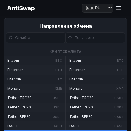
AntiSwap
Направления обмена
КРИПТОВАЛЮТА
Bitcoin
Bitcoin
BTC
BTC
Ethereum
Ethereum
ETH
ETH
Litecoin
Litecoin
LTC
LTC
Monero
Monero
XMR
XMR
Tether TRC20
Tether TRC20
USDT
USDT
Tether ERC20
Tether ERC20
USDT
USDT
Tether BEP20
Tether BEP20
USDT
USDT
DASH
DASH
DASH
DASH