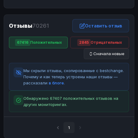
ЮMoney
ЮMoney
RUB
RUB
БАЛАНСЫ КРИПТОБИРЖ
Отзывы
70261
Binance
Binance
Оставить отзыв
RUB
RUB
ИНТЕРНЕТ БАНКИНГ
67416
Положительных
2845
Отрицательных
СБЕР
СБЕР
RUB
RUB
Сначала новые
Альфа-Банк
Альфа-Банк
RUB
RUB
Райффайзен
Райффайзен
RUB
RUB
Мы скрыли отзывы, скопированные с bestchange.
ВТБ
ВТБ
RUB
RUB
Почему и как теперь устроены наши отзывы —
рассказали
в блоге
.
Т-Банк
Т-Банк
RUB
RUB
ДЕНЕЖНЫЕ ПЕРЕВОДЫ
Обнаружено 67407 положительных отзывов на
других мониторингах.
ЗК
ЗК
USD
USD
WU
WU
USD
USD
НАЛИЧНЫЕ ДЕНЬГИ
1
Наличные
Наличные
RUB
RUB