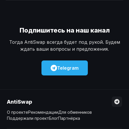
Наличные
Наличные
USD
USD
Наличные
Наличные
KZT
KZT
Подпишитесь на наш канал
Тогда AntiSwap всегда будет под рукой. Будем
ждать ваши вопросы и предложения.
Telegram
AntiSwap
О проекте
Рекомендации
Для обменников
Поддержали проект
Блог
Партнёрка