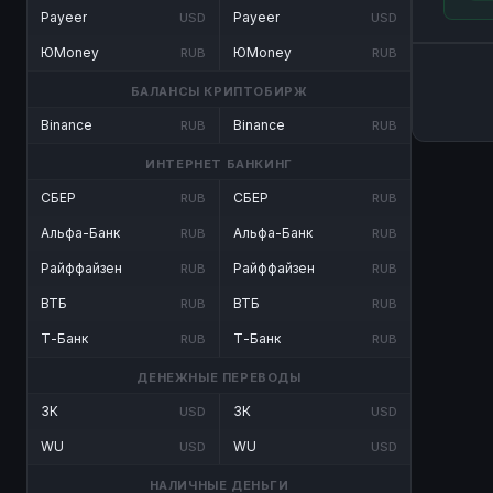
Payeer
Payeer
USD
USD
ЮMoney
ЮMoney
RUB
RUB
БАЛАНСЫ КРИПТОБИРЖ
Binance
Binance
RUB
RUB
ИНТЕРНЕТ БАНКИНГ
СБЕР
СБЕР
RUB
RUB
Альфа-Банк
Альфа-Банк
RUB
RUB
Райффайзен
Райффайзен
RUB
RUB
ВТБ
ВТБ
RUB
RUB
Т-Банк
Т-Банк
RUB
RUB
ДЕНЕЖНЫЕ ПЕРЕВОДЫ
ЗК
ЗК
USD
USD
WU
WU
USD
USD
НАЛИЧНЫЕ ДЕНЬГИ