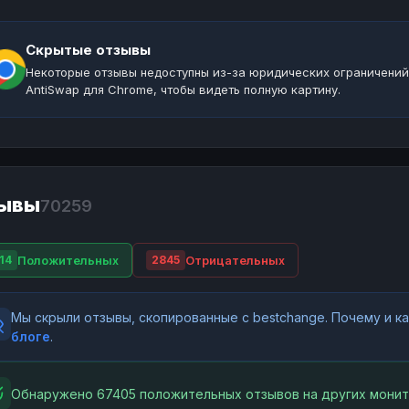
Скрытые отзывы
Некоторые отзывы недоступны из-за юридических ограничений
AntiSwap для Chrome, чтобы видеть полную картину.
ывы
70259
Положительных
Отрицательных
14
2845
Мы скрыли отзывы, скопированные с bestchange. Почему и 
блоге
.
Обнаружено 67405 положительных отзывов на других монит