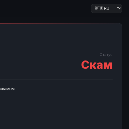
Статус
Скам
 скамом