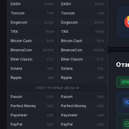
DASH
DASH
DASH
DASH
Toncoin
Toncoin
TON
TON
Dogecoin
Dogecoin
DOGE
DOGE
TRX
TRX
TRON
TRON
Bitcoin Cash
Bitcoin Cash
BCH
BCH
BinanceCoin
BinanceCoin
BEP20
BEP20
Ether Classic
Ether Classic
ETC
ETC
Отз
Solana
Solana
SOL
SOL
Ripple
Ripple
XRP
XRP
674
ЭЛЕКТРОННЫЕ ДЕНЬГИ
Paxum
Paxum
USD
USD
Perfect Money
Perfect Money
USD
USD
Payoneer
Payoneer
USD
USD
PayPal
PayPal
USD
USD