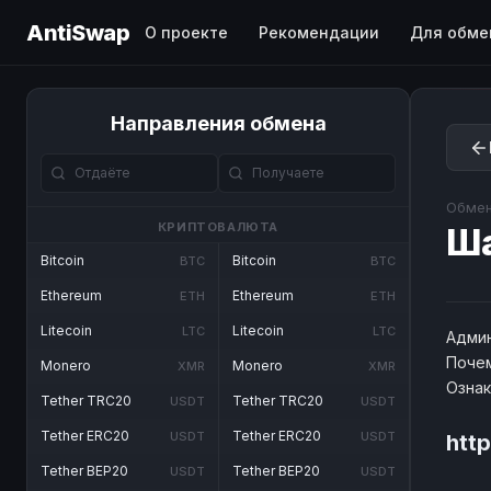
AntiSwap
О проекте
Рекомендации
Для обме
Направления обмена
Обмен
КРИПТОВАЛЮТА
Ш
Bitcoin
Bitcoin
BTC
BTC
Ethereum
Ethereum
ETH
ETH
Litecoin
Litecoin
LTC
LTC
Админ
Почем
Monero
Monero
XMR
XMR
Озна
Tether TRC20
Tether TRC20
USDT
USDT
Tether ERC20
Tether ERC20
USDT
USDT
htt
Tether BEP20
Tether BEP20
USDT
USDT