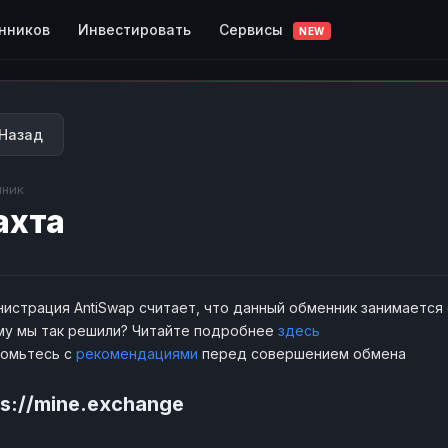
Сервисы
нников
Инвестировать
NEW
Назад
ник
ахта
истрация AntiSwap считает, что данный обменник занимается
у мы так решили? Читайте подробнее
здесь
комьтесь с
рекомендациями
перед совершением обмена
ps://mine.exchange