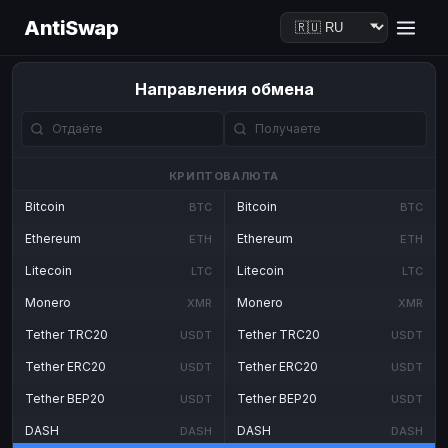
AntiSwap
Направления обмена
КРИПТОВАЛЮТА
Bitcoin
Bitcoin
BTC
BTC
Ethereum
Ethereum
ETH
ETH
Litecoin
Litecoin
LTC
LTC
Monero
Monero
XMR
XMR
Tether TRC20
Tether TRC20
USDT
USDT
Tether ERC20
Tether ERC20
USDT
USDT
Tether BEP20
Tether BEP20
USDT
USDT
DASH
DASH
DASH
DASH