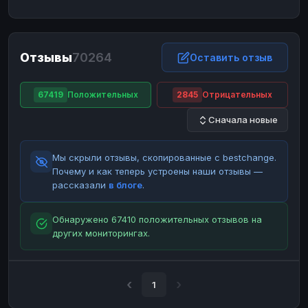
ЮMoney
ЮMoney
RUB
RUB
БАЛАНСЫ КРИПТОБИРЖ
Отзывы
70264
Binance
Binance
Оставить отзыв
RUB
RUB
ИНТЕРНЕТ БАНКИНГ
67419
Положительных
2845
Отрицательных
СБЕР
СБЕР
RUB
RUB
Сначала новые
Альфа-Банк
Альфа-Банк
RUB
RUB
Райффайзен
Райффайзен
RUB
RUB
Мы скрыли отзывы, скопированные с bestchange.
ВТБ
ВТБ
RUB
RUB
Почему и как теперь устроены наши отзывы —
рассказали
в блоге
.
Т-Банк
Т-Банк
RUB
RUB
ДЕНЕЖНЫЕ ПЕРЕВОДЫ
Обнаружено 67410 положительных отзывов на
других мониторингах.
ЗК
ЗК
USD
USD
WU
WU
USD
USD
НАЛИЧНЫЕ ДЕНЬГИ
1
Наличные
Наличные
RUB
RUB