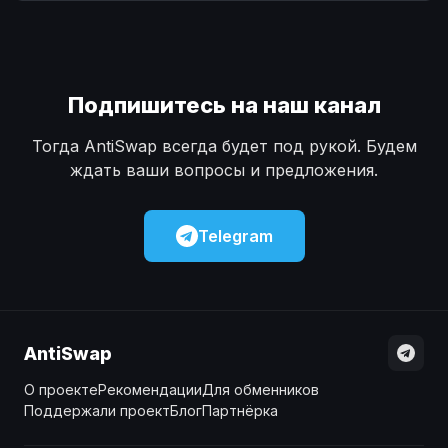
Наличные
Наличные
USD
USD
Наличные
Наличные
KZT
KZT
Подпишитесь на наш канал
Тогда AntiSwap всегда будет под рукой. Будем
ждать ваши вопросы и предложения.
Telegram
AntiSwap
О проекте
Рекомендации
Для обменников
Поддержали проект
Блог
Партнёрка