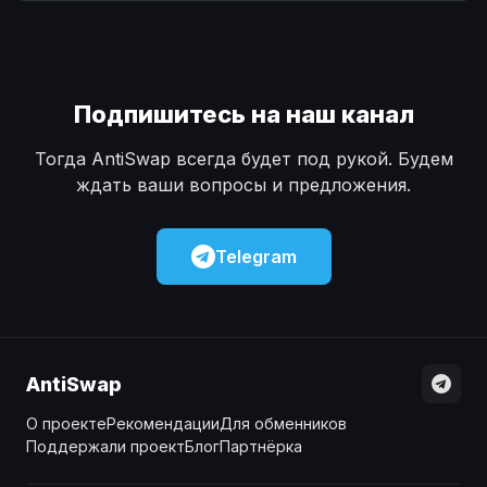
Наличные
Наличные
USD
USD
Наличные
Наличные
KZT
KZT
Подпишитесь на наш канал
Тогда AntiSwap всегда будет под рукой. Будем
ждать ваши вопросы и предложения.
Telegram
AntiSwap
О проекте
Рекомендации
Для обменников
Поддержали проект
Блог
Партнёрка