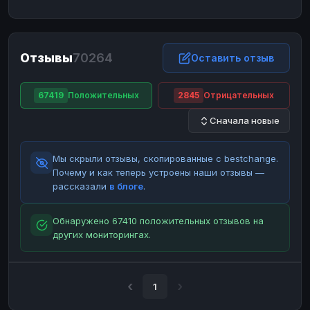
ЮMoney
ЮMoney
RUB
RUB
БАЛАНСЫ КРИПТОБИРЖ
Отзывы
70264
Binance
Binance
Оставить отзыв
RUB
RUB
ИНТЕРНЕТ БАНКИНГ
67419
Положительных
2845
Отрицательных
СБЕР
СБЕР
RUB
RUB
Сначала новые
Альфа-Банк
Альфа-Банк
RUB
RUB
Райффайзен
Райффайзен
RUB
RUB
Мы скрыли отзывы, скопированные с bestchange.
ВТБ
ВТБ
RUB
RUB
Почему и как теперь устроены наши отзывы —
рассказали
в блоге
.
Т-Банк
Т-Банк
RUB
RUB
ДЕНЕЖНЫЕ ПЕРЕВОДЫ
Обнаружено 67410 положительных отзывов на
других мониторингах.
ЗК
ЗК
USD
USD
WU
WU
USD
USD
НАЛИЧНЫЕ ДЕНЬГИ
1
Наличные
Наличные
RUB
RUB