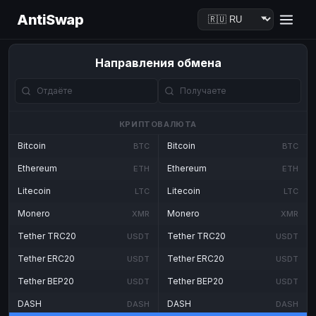
AntiSwap
Направления обмена
КРИПТОВАЛЮТА
Bitcoin
Bitcoin
BTC
BTC
Ethereum
Ethereum
ETH
ETH
Litecoin
Litecoin
LTC
LTC
Monero
Monero
XMR
XMR
Tether TRC20
Tether TRC20
USDT
USDT
Tether ERC20
Tether ERC20
USDT
USDT
Tether BEP20
Tether BEP20
USDT
USDT
DASH
DASH
DASH
DASH