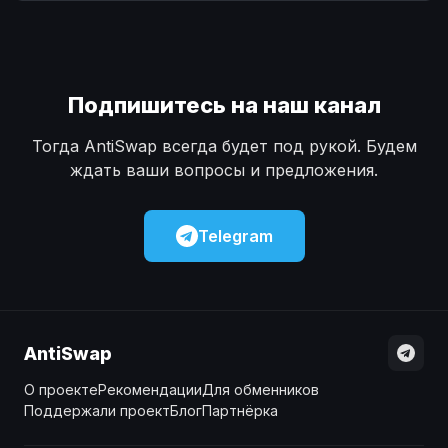
Наличные
Наличные
USD
USD
Наличные
Наличные
KZT
KZT
Подпишитесь на наш канал
Тогда AntiSwap всегда будет под рукой. Будем
ждать ваши вопросы и предложения.
Telegram
AntiSwap
О проекте
Рекомендации
Для обменников
Поддержали проект
Блог
Партнёрка