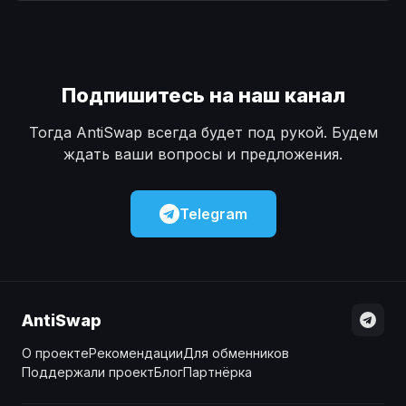
Наличные
Наличные
USD
USD
Наличные
Наличные
KZT
KZT
Подпишитесь на наш канал
Тогда AntiSwap всегда будет под рукой. Будем
ждать ваши вопросы и предложения.
Telegram
AntiSwap
О проекте
Рекомендации
Для обменников
Поддержали проект
Блог
Партнёрка