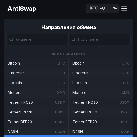
AntiSwap
Направления обмена
КРИПТОВАЛЮТА
Bitcoin
Bitcoin
BTC
BTC
Ethereum
Ethereum
ETH
ETH
Litecoin
Litecoin
LTC
LTC
Monero
Monero
XMR
XMR
Tether TRC20
Tether TRC20
USDT
USDT
Tether ERC20
Tether ERC20
USDT
USDT
Tether BEP20
Tether BEP20
USDT
USDT
DASH
DASH
DASH
DASH