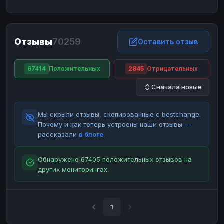
ЮMoney
ЮMoney
RUB
RUB
БАЛАНСЫ КРИПТОБИРЖ
Отзывы
70259
Binance
Binance
Оставить отзыв
RUB
RUB
ИНТЕРНЕТ БАНКИНГ
67414
Положительных
2845
Отрицательных
СБЕР
СБЕР
RUB
RUB
Сначала новые
Альфа-Банк
Альфа-Банк
RUB
RUB
Райффайзен
Райффайзен
RUB
RUB
Мы скрыли отзывы, скопированные с bestchange.
ВТБ
ВТБ
RUB
RUB
Почему и как теперь устроены наши отзывы —
рассказали
в блоге
.
Т-Банк
Т-Банк
RUB
RUB
ДЕНЕЖНЫЕ ПЕРЕВОДЫ
Обнаружено 67405 положительных отзывов на
других мониторингах.
ЗК
ЗК
USD
USD
WU
WU
USD
USD
НАЛИЧНЫЕ ДЕНЬГИ
1
Наличные
Наличные
RUB
RUB