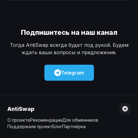
Наличные
Наличные
USD
USD
Наличные
Наличные
KZT
KZT
Подпишитесь на наш канал
Тогда AntiSwap всегда будет под рукой. Будем
ждать ваши вопросы и предложения.
Telegram
AntiSwap
О проекте
Рекомендации
Для обменников
Поддержали проект
Блог
Партнёрка