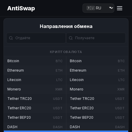
AntiSwap
Направления обмена
КРИПТОВАЛЮТА
Bitcoin
Bitcoin
BTC
BTC
Ethereum
Ethereum
ETH
ETH
Litecoin
Litecoin
LTC
LTC
Monero
Monero
XMR
XMR
Tether TRC20
Tether TRC20
USDT
USDT
Tether ERC20
Tether ERC20
USDT
USDT
Tether BEP20
Tether BEP20
USDT
USDT
DASH
DASH
DASH
DASH