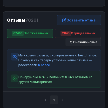
ЮMoney
ЮMoney
RUB
RUB
БАЛАНСЫ КРИПТОБИРЖ
Отзывы
70261
Binance
Binance
Оставить отзыв
RUB
RUB
ИНТЕРНЕТ БАНКИНГ
67416
Положительных
2845
Отрицательных
СБЕР
СБЕР
RUB
RUB
Сначала новые
Альфа-Банк
Альфа-Банк
RUB
RUB
Райффайзен
Райффайзен
RUB
RUB
Мы скрыли отзывы, скопированные с bestchange.
ВТБ
ВТБ
RUB
RUB
Почему и как теперь устроены наши отзывы —
рассказали
в блоге
.
Т-Банк
Т-Банк
RUB
RUB
ДЕНЕЖНЫЕ ПЕРЕВОДЫ
Обнаружено 67407 положительных отзывов на
других мониторингах.
ЗК
ЗК
USD
USD
WU
WU
USD
USD
НАЛИЧНЫЕ ДЕНЬГИ
1
Наличные
Наличные
RUB
RUB