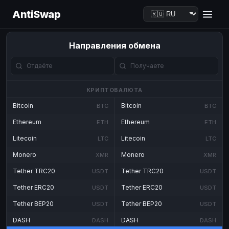
AntiSwap
Направления обмена
КРИПТОВАЛЮТА
Bitcoin
Bitcoin
BTC
BTC
Ethereum
Ethereum
ETH
ETH
Litecoin
Litecoin
LTC
LTC
Monero
Monero
XMR
XMR
Tether TRC20
Tether TRC20
USDT
USDT
Tether ERC20
Tether ERC20
USDT
USDT
Tether BEP20
Tether BEP20
USDT
USDT
DASH
DASH
DASH
DASH