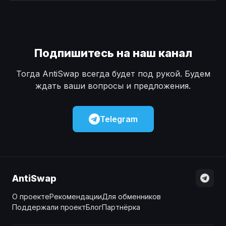
Наличные
Наличные
USD
USD
Наличные
Наличные
KZT
KZT
Подпишитесь на наш канал
Тогда AntiSwap всегда будет под рукой. Будем
ждать ваши вопросы и предложения.
Telegram
AntiSwap
О проекте
Рекомендации
Для обменников
Поддержали проект
Блог
Партнёрка