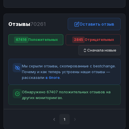
ЮMoney
ЮMoney
RUB
RUB
БАЛАНСЫ КРИПТОБИРЖ
Отзывы
70261
Binance
Binance
Оставить отзыв
RUB
RUB
ИНТЕРНЕТ БАНКИНГ
67416
Положительных
2845
Отрицательных
СБЕР
СБЕР
RUB
RUB
Сначала новые
Альфа-Банк
Альфа-Банк
RUB
RUB
Райффайзен
Райффайзен
RUB
RUB
Мы скрыли отзывы, скопированные с bestchange.
ВТБ
ВТБ
RUB
RUB
Почему и как теперь устроены наши отзывы —
рассказали
в блоге
.
Т-Банк
Т-Банк
RUB
RUB
ДЕНЕЖНЫЕ ПЕРЕВОДЫ
Обнаружено 67407 положительных отзывов на
других мониторингах.
ЗК
ЗК
USD
USD
WU
WU
USD
USD
НАЛИЧНЫЕ ДЕНЬГИ
1
Наличные
Наличные
RUB
RUB