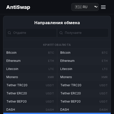
AntiSwap
Направления обмена
КРИПТОВАЛЮТА
Bitcoin
Bitcoin
BTC
BTC
Ethereum
Ethereum
ETH
ETH
Litecoin
Litecoin
LTC
LTC
Monero
Monero
XMR
XMR
Tether TRC20
Tether TRC20
USDT
USDT
Tether ERC20
Tether ERC20
USDT
USDT
Tether BEP20
Tether BEP20
USDT
USDT
DASH
DASH
DASH
DASH