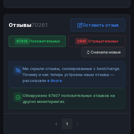
ЮMoney
ЮMoney
RUB
RUB
БАЛАНСЫ КРИПТОБИРЖ
Отзывы
70261
Binance
Binance
Оставить отзыв
RUB
RUB
ИНТЕРНЕТ БАНКИНГ
67416
Положительных
2845
Отрицательных
СБЕР
СБЕР
RUB
RUB
Сначала новые
Альфа-Банк
Альфа-Банк
RUB
RUB
Райффайзен
Райффайзен
RUB
RUB
Мы скрыли отзывы, скопированные с bestchange.
ВТБ
ВТБ
RUB
RUB
Почему и как теперь устроены наши отзывы —
рассказали
в блоге
.
Т-Банк
Т-Банк
RUB
RUB
ДЕНЕЖНЫЕ ПЕРЕВОДЫ
Обнаружено 67407 положительных отзывов на
других мониторингах.
ЗК
ЗК
USD
USD
WU
WU
USD
USD
НАЛИЧНЫЕ ДЕНЬГИ
1
Наличные
Наличные
RUB
RUB