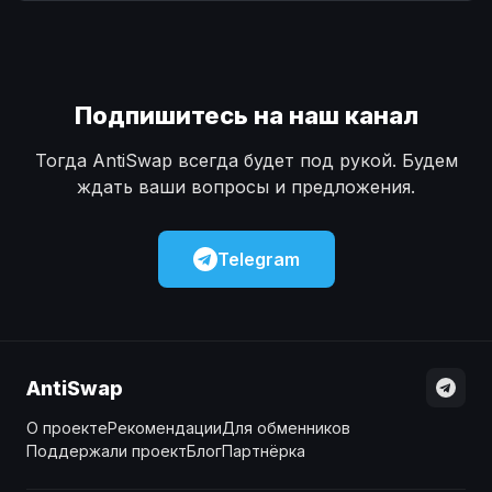
Наличные
Наличные
USD
USD
Наличные
Наличные
KZT
KZT
Подпишитесь на наш канал
Тогда AntiSwap всегда будет под рукой. Будем
ждать ваши вопросы и предложения.
Telegram
AntiSwap
О проекте
Рекомендации
Для обменников
Поддержали проект
Блог
Партнёрка