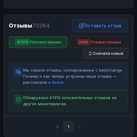
ЮMoney
ЮMoney
RUB
RUB
БАЛАНСЫ КРИПТОБИРЖ
Отзывы
70264
Binance
Binance
Оставить отзыв
RUB
RUB
ИНТЕРНЕТ БАНКИНГ
67419
Положительных
2845
Отрицательных
СБЕР
СБЕР
RUB
RUB
Сначала новые
Альфа-Банк
Альфа-Банк
RUB
RUB
Райффайзен
Райффайзен
RUB
RUB
Мы скрыли отзывы, скопированные с bestchange.
ВТБ
ВТБ
RUB
RUB
Почему и как теперь устроены наши отзывы —
рассказали
в блоге
.
Т-Банк
Т-Банк
RUB
RUB
ДЕНЕЖНЫЕ ПЕРЕВОДЫ
Обнаружено 67410 положительных отзывов на
других мониторингах.
ЗК
ЗК
USD
USD
WU
WU
USD
USD
НАЛИЧНЫЕ ДЕНЬГИ
1
Наличные
Наличные
RUB
RUB