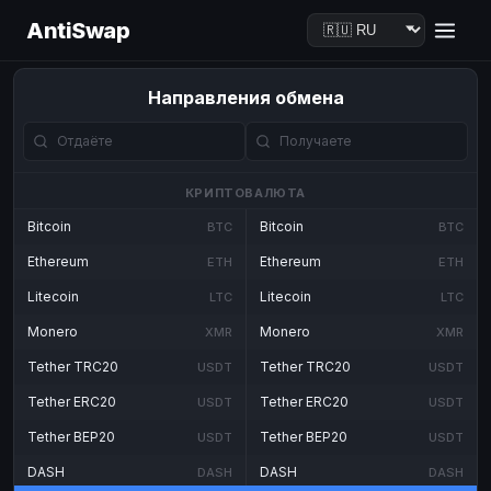
AntiSwap
Направления обмена
КРИПТОВАЛЮТА
Bitcoin
Bitcoin
BTC
BTC
Ethereum
Ethereum
ETH
ETH
Litecoin
Litecoin
LTC
LTC
Monero
Monero
XMR
XMR
Tether TRC20
Tether TRC20
USDT
USDT
Tether ERC20
Tether ERC20
USDT
USDT
Tether BEP20
Tether BEP20
USDT
USDT
DASH
DASH
DASH
DASH