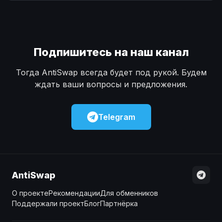
Наличные
Наличные
USD
USD
Наличные
Наличные
KZT
KZT
Подпишитесь на наш канал
Тогда AntiSwap всегда будет под рукой. Будем
ждать ваши вопросы и предложения.
Telegram
AntiSwap
О проекте
Рекомендации
Для обменников
Поддержали проект
Блог
Партнёрка