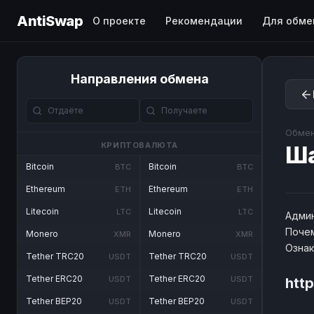
AntiSwap
О проекте
Рекомендации
Для обме
Направления обмена
Обмен
КРИПТОВАЛЮТА
Ш
Bitcoin
Bitcoin
BTC
BTC
Ethereum
Ethereum
ETH
ETH
Litecoin
Litecoin
LTC
LTC
Админ
Почем
Monero
Monero
XMR
XMR
Озна
Tether TRC20
Tether TRC20
USDT
USDT
Tether ERC20
Tether ERC20
USDT
USDT
htt
Tether BEP20
Tether BEP20
USDT
USDT