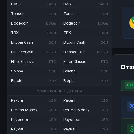
DASH
DASH
DASH
DASH
Toncoin
Toncoin
TON
TON
Dogecoin
Dogecoin
DOGE
DOGE
TRX
TRX
TRON
TRON
Bitcoin Cash
Bitcoin Cash
BCH
BCH
BinanceCoin
BinanceCoin
BEP20
BEP20
Ether Classic
Ether Classic
ETC
ETC
Отз
Solana
Solana
SOL
SOL
Ripple
Ripple
XRP
XRP
674
ЭЛЕКТРОННЫЕ ДЕНЬГИ
Paxum
Paxum
USD
USD
Perfect Money
Perfect Money
USD
USD
Payoneer
Payoneer
USD
USD
PayPal
PayPal
USD
USD