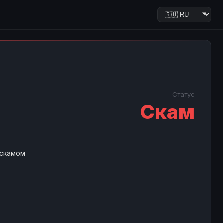
Статус
Скам
 скамом