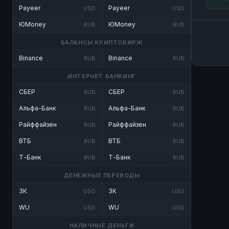
Payeer
Payeer
USD
USD
ЮMoney
ЮMoney
RUB
RUB
БАЛАНСЫ КРИПТОБИРЖ
Binance
Binance
RUB
RUB
ИНТЕРНЕТ БАНКИНГ
СБЕР
СБЕР
RUB
RUB
Альфа-Банк
Альфа-Банк
RUB
RUB
Райффайзен
Райффайзен
RUB
RUB
ВТБ
ВТБ
RUB
RUB
Т-Банк
Т-Банк
RUB
RUB
ДЕНЕЖНЫЕ ПЕРЕВОДЫ
ЗК
ЗК
USD
USD
WU
WU
USD
USD
НАЛИЧНЫЕ ДЕНЬГИ