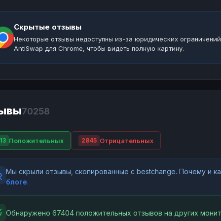
Скрытые отзывы
Некоторые отзывы недоступны из-за юридических ограничений
AntiSwap для Chrome, чтобы видеть полную картину.
ывы
70258
Положительных
Отрицательных
13
2845
Мы скрыли отзывы, скопированные с bestchange. Почему и 
блоге
.
Обнаружено 67404 положительных отзывов на других монит