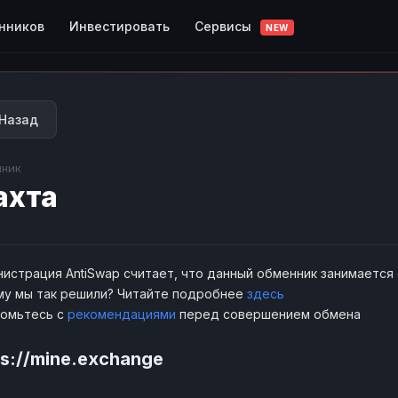
Сервисы
нников
Инвестировать
NEW
Назад
ник
ахта
истрация AntiSwap считает, что данный обменник занимается
у мы так решили? Читайте подробнее
здесь
комьтесь с
рекомендациями
перед совершением обмена
ps://mine.exchange