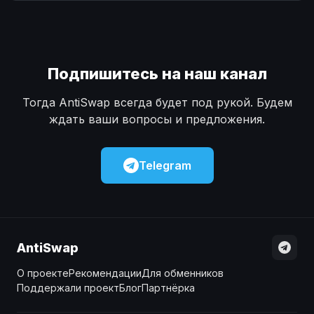
Наличные
Наличные
USD
USD
Наличные
Наличные
KZT
KZT
Подпишитесь на наш канал
Тогда AntiSwap всегда будет под рукой. Будем
ждать ваши вопросы и предложения.
Telegram
AntiSwap
О проекте
Рекомендации
Для обменников
Поддержали проект
Блог
Партнёрка