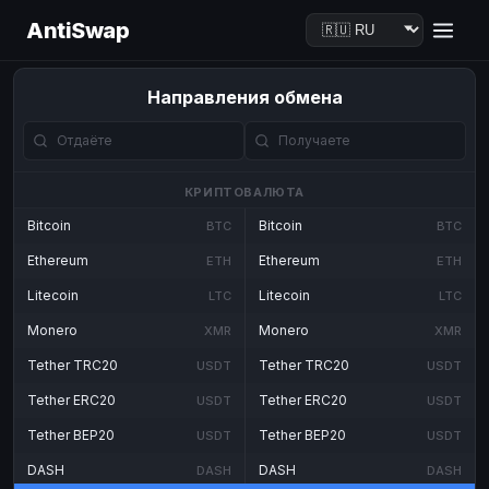
AntiSwap
Направления обмена
КРИПТОВАЛЮТА
Bitcoin
Bitcoin
BTC
BTC
Ethereum
Ethereum
ETH
ETH
Litecoin
Litecoin
LTC
LTC
Monero
Monero
XMR
XMR
Tether TRC20
Tether TRC20
USDT
USDT
Tether ERC20
Tether ERC20
USDT
USDT
Tether BEP20
Tether BEP20
USDT
USDT
DASH
DASH
DASH
DASH