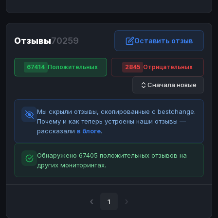
ЮMoney
ЮMoney
RUB
RUB
БАЛАНСЫ КРИПТОБИРЖ
Отзывы
70259
Binance
Binance
Оставить отзыв
RUB
RUB
ИНТЕРНЕТ БАНКИНГ
67414
Положительных
2845
Отрицательных
СБЕР
СБЕР
RUB
RUB
Сначала новые
Альфа-Банк
Альфа-Банк
RUB
RUB
Райффайзен
Райффайзен
RUB
RUB
Мы скрыли отзывы, скопированные с bestchange.
ВТБ
ВТБ
RUB
RUB
Почему и как теперь устроены наши отзывы —
рассказали
в блоге
.
Т-Банк
Т-Банк
RUB
RUB
ДЕНЕЖНЫЕ ПЕРЕВОДЫ
Обнаружено 67405 положительных отзывов на
других мониторингах.
ЗК
ЗК
USD
USD
WU
WU
USD
USD
НАЛИЧНЫЕ ДЕНЬГИ
1
Наличные
Наличные
RUB
RUB