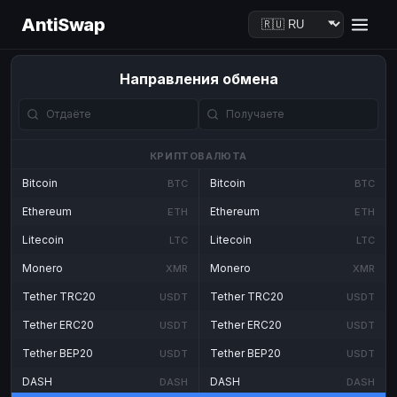
AntiSwap
Направления обмена
КРИПТОВАЛЮТА
Bitcoin
Bitcoin
BTC
BTC
Ethereum
Ethereum
ETH
ETH
Litecoin
Litecoin
LTC
LTC
Monero
Monero
XMR
XMR
Tether TRC20
Tether TRC20
USDT
USDT
Tether ERC20
Tether ERC20
USDT
USDT
Tether BEP20
Tether BEP20
USDT
USDT
DASH
DASH
DASH
DASH