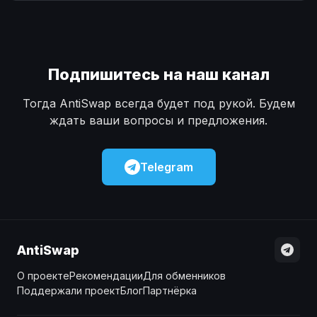
Наличные
Наличные
USD
USD
Наличные
Наличные
KZT
KZT
Подпишитесь на наш канал
Тогда AntiSwap всегда будет под рукой. Будем
ждать ваши вопросы и предложения.
Telegram
AntiSwap
О проекте
Рекомендации
Для обменников
Поддержали проект
Блог
Партнёрка