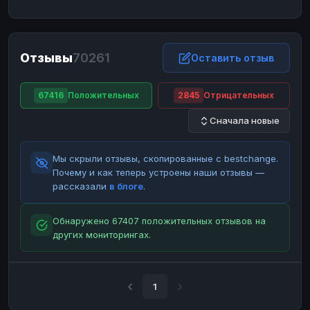
ЮMoney
ЮMoney
RUB
RUB
БАЛАНСЫ КРИПТОБИРЖ
Отзывы
70261
Binance
Binance
Оставить отзыв
RUB
RUB
ИНТЕРНЕТ БАНКИНГ
67416
Положительных
2845
Отрицательных
СБЕР
СБЕР
RUB
RUB
Сначала новые
Альфа-Банк
Альфа-Банк
RUB
RUB
Райффайзен
Райффайзен
RUB
RUB
Мы скрыли отзывы, скопированные с bestchange.
ВТБ
ВТБ
RUB
RUB
Почему и как теперь устроены наши отзывы —
рассказали
в блоге
.
Т-Банк
Т-Банк
RUB
RUB
ДЕНЕЖНЫЕ ПЕРЕВОДЫ
Обнаружено 67407 положительных отзывов на
других мониторингах.
ЗК
ЗК
USD
USD
WU
WU
USD
USD
НАЛИЧНЫЕ ДЕНЬГИ
1
Наличные
Наличные
RUB
RUB