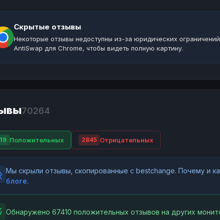
Скрытые отзывы
Некоторые отзывы недоступны из-за юридических ограничений
AntiSwap для Chrome, чтобы видеть полную картину.
ывы
70264
Положительных
Отрицательных
19
2845
Мы скрыли отзывы, скопированные с bestchange. Почему и 
блоге
.
Обнаружено 67410 положительных отзывов на других монит