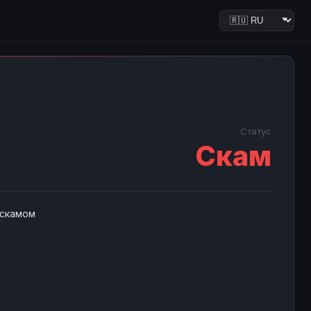
Статус
Скам
 скамом