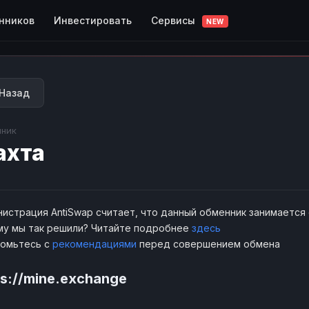
Сервисы
нников
Инвестировать
NEW
Назад
ник
ахта
истрация AntiSwap считает, что данный обменник занимается
у мы так решили? Читайте подробнее
здесь
комьтесь с
рекомендациями
перед совершением обмена
ps://mine.exchange