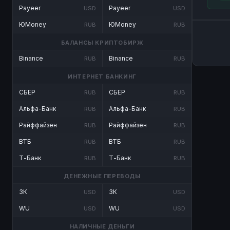
Payeer
Payeer
USD
USD
ЮMoney
ЮMoney
RUB
RUB
БАЛАНСЫ КРИПТОБИРЖ
Binance
Binance
RUB
RUB
ИНТЕРНЕТ БАНКИНГ
СБЕР
СБЕР
RUB
RUB
Альфа-Банк
Альфа-Банк
RUB
RUB
Райффайзен
Райффайзен
RUB
RUB
ВТБ
ВТБ
RUB
RUB
Т-Банк
Т-Банк
RUB
RUB
ДЕНЕЖНЫЕ ПЕРЕВОДЫ
ЗК
ЗК
USD
USD
WU
WU
USD
USD
НАЛИЧНЫЕ ДЕНЬГИ