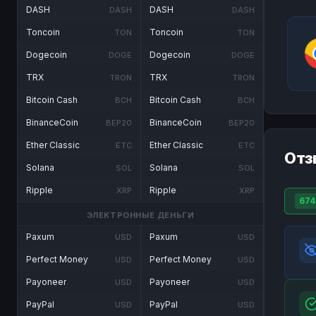
DASH
DASH
DASH
DASH
Toncoin
Toncoin
TON
TON
Dogecoin
Dogecoin
DOGE
DOGE
TRX
TRX
TRON
TRON
Bitcoin Cash
Bitcoin Cash
BCH
BCH
BinanceCoin
BinanceCoin
BEP20
BEP20
Ether Classic
Ether Classic
ETC
ETC
Отз
Solana
Solana
SOL
SOL
Ripple
Ripple
XRP
XRP
674
ЭЛЕКТРОННЫЕ ДЕНЬГИ
Paxum
Paxum
USD
USD
Perfect Money
Perfect Money
USD
USD
Payoneer
Payoneer
USD
USD
PayPal
PayPal
USD
USD