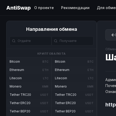
AntiSwap
О проекте
Рекомендации
Для обме
Направления обмена
Обмен
КРИПТОВАЛЮТА
Ш
Bitcoin
Bitcoin
BTC
BTC
Ethereum
Ethereum
ETH
ETH
Litecoin
Litecoin
LTC
LTC
Админ
Почем
Monero
Monero
XMR
XMR
Озна
Tether TRC20
Tether TRC20
USDT
USDT
Tether ERC20
Tether ERC20
USDT
USDT
htt
Tether BEP20
Tether BEP20
USDT
USDT