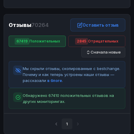
ЮMoney
ЮMoney
RUB
RUB
БАЛАНСЫ КРИПТОБИРЖ
Отзывы
70264
Binance
Binance
Оставить отзыв
RUB
RUB
ИНТЕРНЕТ БАНКИНГ
67419
Положительных
2845
Отрицательных
СБЕР
СБЕР
RUB
RUB
Сначала новые
Альфа-Банк
Альфа-Банк
RUB
RUB
Райффайзен
Райффайзен
RUB
RUB
Мы скрыли отзывы, скопированные с bestchange.
ВТБ
ВТБ
RUB
RUB
Почему и как теперь устроены наши отзывы —
рассказали
в блоге
.
Т-Банк
Т-Банк
RUB
RUB
ДЕНЕЖНЫЕ ПЕРЕВОДЫ
Обнаружено 67410 положительных отзывов на
других мониторингах.
ЗК
ЗК
USD
USD
WU
WU
USD
USD
НАЛИЧНЫЕ ДЕНЬГИ
1
Наличные
Наличные
RUB
RUB