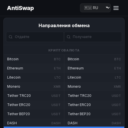
AntiSwap
Направления обмена
КРИПТОВАЛЮТА
Bitcoin
Bitcoin
BTC
BTC
Ethereum
Ethereum
ETH
ETH
Litecoin
Litecoin
LTC
LTC
Monero
Monero
XMR
XMR
Tether TRC20
Tether TRC20
USDT
USDT
Tether ERC20
Tether ERC20
USDT
USDT
Tether BEP20
Tether BEP20
USDT
USDT
DASH
DASH
DASH
DASH