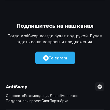
Наличные
Наличные
USD
USD
Наличные
Наличные
KZT
KZT
Подпишитесь на наш канал
Тогда AntiSwap всегда будет под рукой. Будем
ждать ваши вопросы и предложения.
Telegram
AntiSwap
О проекте
Рекомендации
Для обменников
Поддержали проект
Блог
Партнёрка