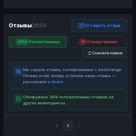
ЮMoney
ЮMoney
RUB
RUB
БАЛАНСЫ КРИПТОБИРЖ
Отзывы
2833
Binance
Binance
Оставить отзыв
RUB
RUB
ИНТЕРНЕТ БАНКИНГ
2814
Положительных
19
Отрицательных
СБЕР
СБЕР
RUB
RUB
Сначала новые
Альфа-Банк
Альфа-Банк
RUB
RUB
Райффайзен
Райффайзен
RUB
RUB
Мы скрыли отзывы, скопированные с bestchange.
ВТБ
ВТБ
RUB
RUB
Почему и как теперь устроены наши отзывы —
рассказали
в блоге
.
Т-Банк
Т-Банк
RUB
RUB
ДЕНЕЖНЫЕ ПЕРЕВОДЫ
Обнаружено 2814 положительных отзывов на
других мониторингах.
ЗК
ЗК
USD
USD
WU
WU
USD
USD
НАЛИЧНЫЕ ДЕНЬГИ
1
Наличные
Наличные
RUB
RUB