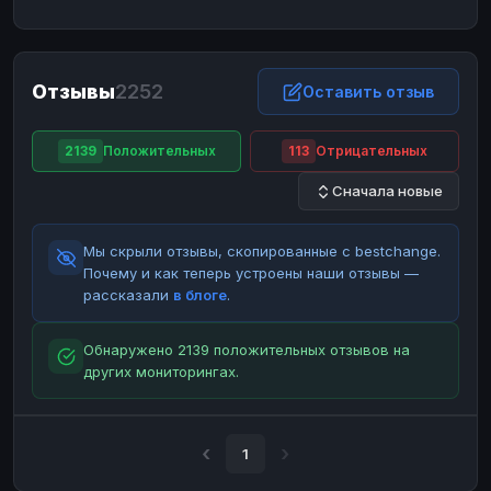
ЮMoney
ЮMoney
RUB
RUB
БАЛАНСЫ КРИПТОБИРЖ
Отзывы
2252
Binance
Binance
Оставить отзыв
RUB
RUB
ИНТЕРНЕТ БАНКИНГ
2139
Положительных
113
Отрицательных
СБЕР
СБЕР
RUB
RUB
Сначала новые
Альфа-Банк
Альфа-Банк
RUB
RUB
Райффайзен
Райффайзен
RUB
RUB
Мы скрыли отзывы, скопированные с bestchange.
ВТБ
ВТБ
RUB
RUB
Почему и как теперь устроены наши отзывы —
рассказали
в блоге
.
Т-Банк
Т-Банк
RUB
RUB
ДЕНЕЖНЫЕ ПЕРЕВОДЫ
Обнаружено 2139 положительных отзывов на
других мониторингах.
ЗК
ЗК
USD
USD
WU
WU
USD
USD
НАЛИЧНЫЕ ДЕНЬГИ
1
Наличные
Наличные
RUB
RUB