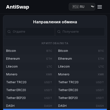
AntiSwap
Направления обмена
КРИПТОВАЛЮТА
Bitcoin
Bitcoin
BTC
BTC
Ethereum
Ethereum
ETH
ETH
Litecoin
Litecoin
LTC
LTC
Monero
Monero
XMR
XMR
Tether TRC20
Tether TRC20
USDT
USDT
Tether ERC20
Tether ERC20
USDT
USDT
Tether BEP20
Tether BEP20
USDT
USDT
DASH
DASH
DASH
DASH