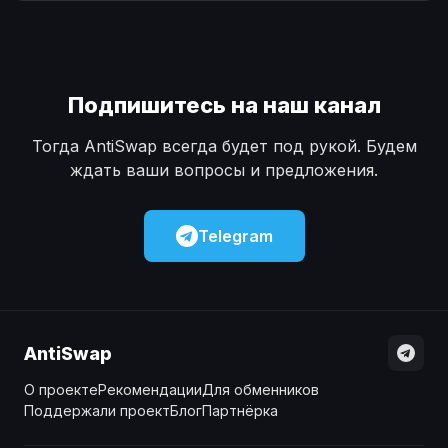
Наличные
Наличные
USD
USD
Наличные
Наличные
KZT
KZT
Подпишитесь на наш канал
Тогда AntiSwap всегда будет под рукой. Будем
ждать ваши вопросы и предложения.
Telegram
AntiSwap
О проекте
Рекомендации
Для обменников
Поддержали проект
Блог
Партнёрка