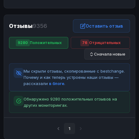
ЮMoney
ЮMoney
RUB
RUB
БАЛАНСЫ КРИПТОБИРЖ
Отзывы
9356
Binance
Binance
Оставить отзыв
RUB
RUB
ИНТЕРНЕТ БАНКИНГ
9280
Положительных
76
Отрицательных
СБЕР
СБЕР
RUB
RUB
Сначала новые
Альфа-Банк
Альфа-Банк
RUB
RUB
Райффайзен
Райффайзен
RUB
RUB
Мы скрыли отзывы, скопированные с bestchange.
ВТБ
ВТБ
RUB
RUB
Почему и как теперь устроены наши отзывы —
рассказали
в блоге
.
Т-Банк
Т-Банк
RUB
RUB
ДЕНЕЖНЫЕ ПЕРЕВОДЫ
Обнаружено 9280 положительных отзывов на
других мониторингах.
ЗК
ЗК
USD
USD
WU
WU
USD
USD
НАЛИЧНЫЕ ДЕНЬГИ
1
Наличные
Наличные
RUB
RUB