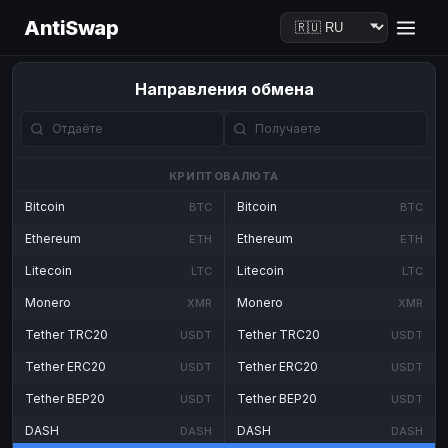
AntiSwap
Направления обмена
КРИПТОВАЛЮТА
Bitcoin
Bitcoin
BTC
BTC
Ethereum
Ethereum
ETH
ETH
Litecoin
Litecoin
LTC
LTC
Monero
Monero
XMR
XMR
Tether TRC20
Tether TRC20
USDT
USDT
Tether ERC20
Tether ERC20
USDT
USDT
Tether BEP20
Tether BEP20
USDT
USDT
DASH
DASH
DASH
DASH