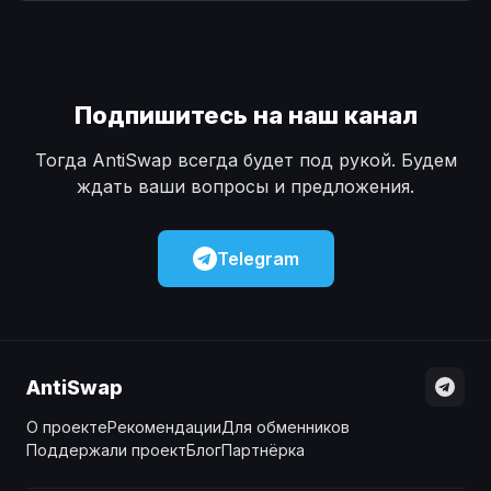
Наличные
Наличные
USD
USD
Наличные
Наличные
KZT
KZT
Подпишитесь на наш канал
Тогда AntiSwap всегда будет под рукой. Будем
ждать ваши вопросы и предложения.
Telegram
AntiSwap
О проекте
Рекомендации
Для обменников
Поддержали проект
Блог
Партнёрка