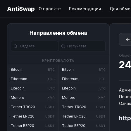
AntiSwap
О проекте
Рекомендации
Для обме
Направления обмена
Обмен
КРИПТОВАЛЮТА
24
Bitcoin
Bitcoin
BTC
BTC
Ethereum
Ethereum
ETH
ETH
Litecoin
Litecoin
LTC
LTC
Админ
Почем
Monero
Monero
XMR
XMR
Озна
Tether TRC20
Tether TRC20
USDT
USDT
Tether ERC20
Tether ERC20
USDT
USDT
htt
Tether BEP20
Tether BEP20
USDT
USDT