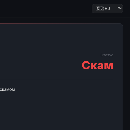
Статус
Скам
 скамом