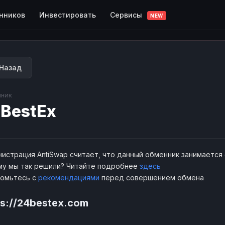
Сервисы
нников
Инвестировать
NEW
Назад
ник
BestEx
истрация AntiSwap считает, что данный обменник занимается
у мы так решили? Читайте подробнее
здесь
комьтесь с
рекомендациями
перед совершением обмена
ps://24bestex.com