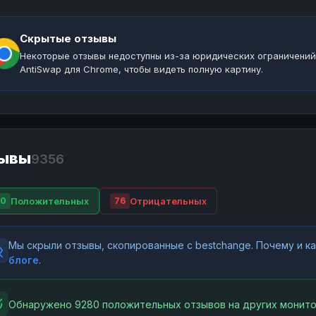
Скрытые отзывы
Некоторые отзывы недоступны из-за юридических ограничений
AntiSwap для Chrome, чтобы видеть полную картину.
ывы
9356
Положительных
Отрицательных
80
76
Мы скрыли отзывы, скопированные с bestchange. Почему и 
блоге
.
Обнаружено 9280 положительных отзывов на других монито