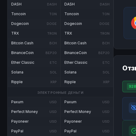
DASH
DASH
DASH
DASH
Toncoin
Toncoin
TON
TON
Dogecoin
Dogecoin
DOGE
DOGE
TRX
TRX
TRON
TRON
Bitcoin Cash
Bitcoin Cash
BCH
BCH
BinanceCoin
BinanceCoin
BEP20
BEP20
Ether Classic
Ether Classic
ETC
ETC
Отз
Solana
Solana
SOL
SOL
Ripple
Ripple
XRP
XRP
92
ЭЛЕКТРОННЫЕ ДЕНЬГИ
Paxum
Paxum
USD
USD
Perfect Money
Perfect Money
USD
USD
Payoneer
Payoneer
USD
USD
PayPal
PayPal
USD
USD