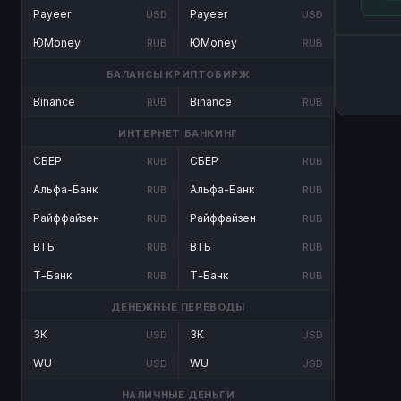
Payeer
Payeer
USD
USD
ЮMoney
ЮMoney
RUB
RUB
БАЛАНСЫ КРИПТОБИРЖ
Binance
Binance
RUB
RUB
ИНТЕРНЕТ БАНКИНГ
СБЕР
СБЕР
RUB
RUB
Альфа-Банк
Альфа-Банк
RUB
RUB
Райффайзен
Райффайзен
RUB
RUB
ВТБ
ВТБ
RUB
RUB
Т-Банк
Т-Банк
RUB
RUB
ДЕНЕЖНЫЕ ПЕРЕВОДЫ
ЗК
ЗК
USD
USD
WU
WU
USD
USD
НАЛИЧНЫЕ ДЕНЬГИ