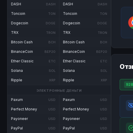
DASH
DASH
DASH
DASH
Toncoin
Toncoin
TON
TON
Dogecoin
Dogecoin
DOGE
DOGE
TRX
TRX
TRON
TRON
Bitcoin Cash
Bitcoin Cash
BCH
BCH
BinanceCoin
BinanceCoin
BEP20
BEP20
Ether Classic
Ether Classic
ETC
ETC
Отз
Solana
Solana
SOL
SOL
Ripple
Ripple
XRP
XRP
92
ЭЛЕКТРОННЫЕ ДЕНЬГИ
Paxum
Paxum
USD
USD
Perfect Money
Perfect Money
USD
USD
Payoneer
Payoneer
USD
USD
PayPal
PayPal
USD
USD