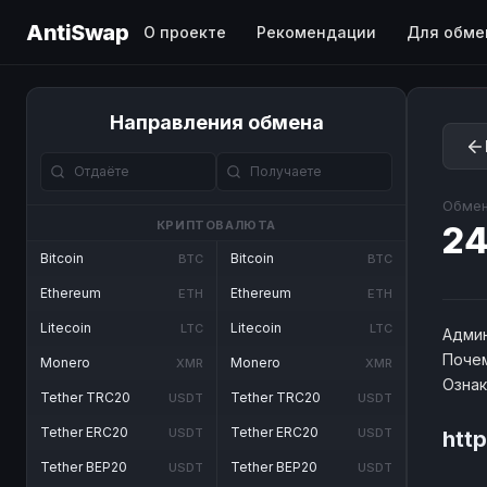
AntiSwap
О проекте
Рекомендации
Для обме
Направления обмена
Обмен
КРИПТОВАЛЮТА
24
Bitcoin
Bitcoin
BTC
BTC
Ethereum
Ethereum
ETH
ETH
Litecoin
Litecoin
LTC
LTC
Админ
Почем
Monero
Monero
XMR
XMR
Озна
Tether TRC20
Tether TRC20
USDT
USDT
Tether ERC20
Tether ERC20
USDT
USDT
htt
Tether BEP20
Tether BEP20
USDT
USDT