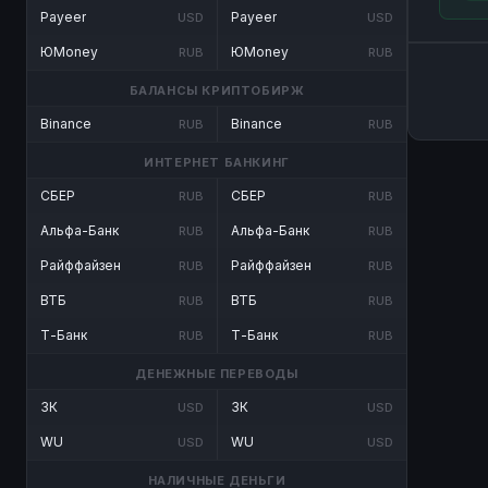
Payeer
Payeer
USD
USD
ЮMoney
ЮMoney
RUB
RUB
БАЛАНСЫ КРИПТОБИРЖ
Binance
Binance
RUB
RUB
ИНТЕРНЕТ БАНКИНГ
СБЕР
СБЕР
RUB
RUB
Альфа-Банк
Альфа-Банк
RUB
RUB
Райффайзен
Райффайзен
RUB
RUB
ВТБ
ВТБ
RUB
RUB
Т-Банк
Т-Банк
RUB
RUB
ДЕНЕЖНЫЕ ПЕРЕВОДЫ
ЗК
ЗК
USD
USD
WU
WU
USD
USD
НАЛИЧНЫЕ ДЕНЬГИ