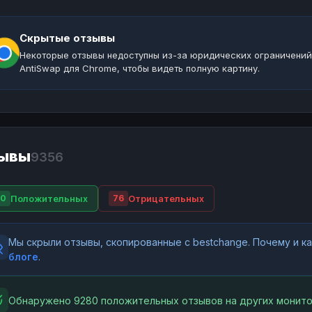
Скрытые отзывы
Некоторые отзывы недоступны из-за юридических ограничений
AntiSwap для Chrome, чтобы видеть полную картину.
ывы
9356
Положительных
Отрицательных
80
76
Мы скрыли отзывы, скопированные с bestchange. Почему и 
блоге
.
Обнаружено 9280 положительных отзывов на других монито