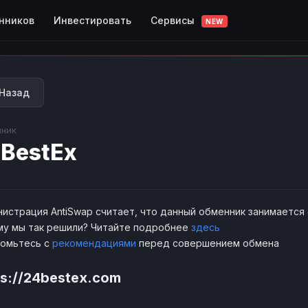
Сервисы
нников
Инвестировать
NEW
Назад
ник
BestEx
истрация AntiSwap считает, что данный обменник занимается
у мы так решили? Читайте подробнее
здесь
комьтесь с
рекомендациями
перед совершением обмена
ps://24bestex.com