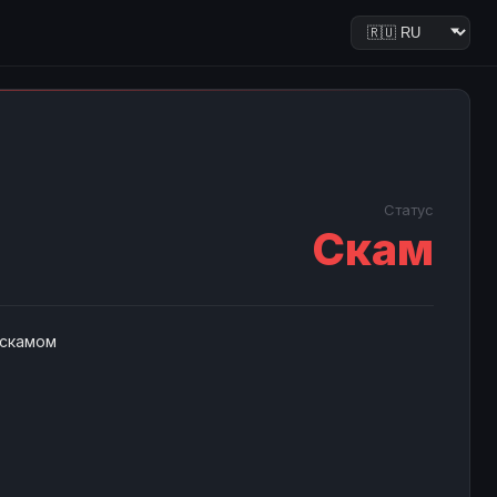
Статус
Скам
 скамом