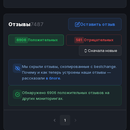
ЮMoney
ЮMoney
RUB
RUB
БАЛАНСЫ КРИПТОБИРЖ
Отзывы
7487
Binance
Binance
Оставить отзыв
RUB
RUB
ИНТЕРНЕТ БАНКИНГ
6906
Положительных
581
Отрицательных
СБЕР
СБЕР
RUB
RUB
Сначала новые
Альфа-Банк
Альфа-Банк
RUB
RUB
Райффайзен
Райффайзен
RUB
RUB
Мы скрыли отзывы, скопированные с bestchange.
ВТБ
ВТБ
RUB
RUB
Почему и как теперь устроены наши отзывы —
рассказали
в блоге
.
Т-Банк
Т-Банк
RUB
RUB
ДЕНЕЖНЫЕ ПЕРЕВОДЫ
Обнаружено 6906 положительных отзывов на
других мониторингах.
ЗК
ЗК
USD
USD
WU
WU
USD
USD
НАЛИЧНЫЕ ДЕНЬГИ
1
Наличные
Наличные
RUB
RUB