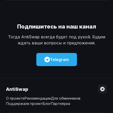
Наличные
Наличные
USD
USD
Наличные
Наличные
KZT
KZT
Подпишитесь на наш канал
Тогда AntiSwap всегда будет под рукой. Будем
ждать ваши вопросы и предложения.
Telegram
AntiSwap
О проекте
Рекомендации
Для обменников
Поддержали проект
Блог
Партнёрка