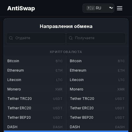
AntiSwap
Направления обмена
КРИПТОВАЛЮТА
Bitcoin
Bitcoin
BTC
BTC
Ethereum
Ethereum
ETH
ETH
Litecoin
Litecoin
LTC
LTC
Monero
Monero
XMR
XMR
Tether TRC20
Tether TRC20
USDT
USDT
Tether ERC20
Tether ERC20
USDT
USDT
Tether BEP20
Tether BEP20
USDT
USDT
DASH
DASH
DASH
DASH